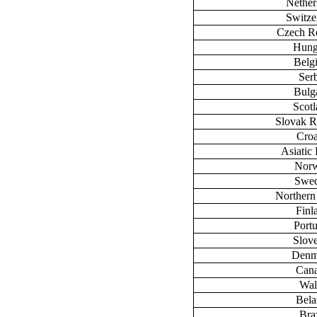
Nether
Switze
Czech R
Hung
Belg
Ser
Bulg
Scot
Slovak R
Croa
Asiatic 
Nor
Swe
Northern
Finl
Port
Slov
Denm
Can
Wal
Bela
Braz