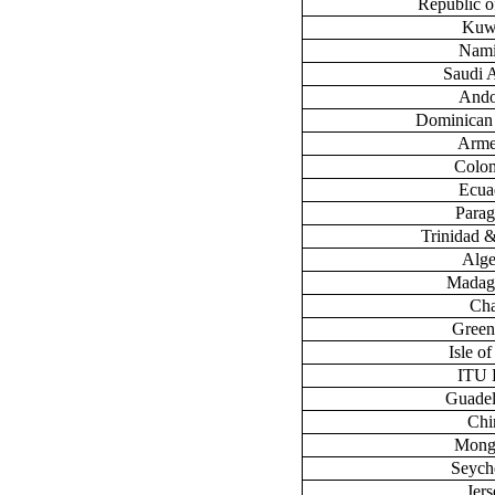
Republic 
Kuw
Nami
Saudi 
Ando
Dominican
Arme
Colo
Ecua
Para
Trinidad 
Alge
Madag
Ch
Green
Isle o
ITU
Guade
Chi
Mong
Seych
Jers