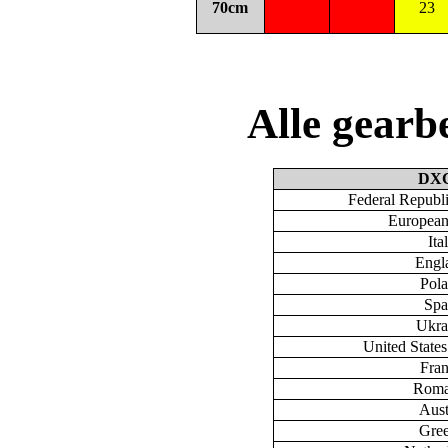
70cm
23
Alle gear
DX
Federal Republ
European
Ita
Engl
Pol
Spa
Ukra
United State
Fra
Roma
Aust
Gre