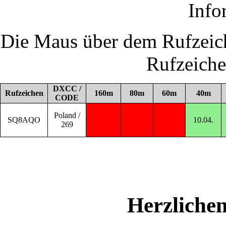
Info
Die Maus über dem Rufzeich
Rufzeich
DXCC /
Rufzeichen
160m
80m
60m
40m
CODE
Poland /
SQ8AQO
10.04.
269
Herzliche