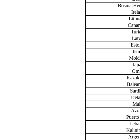
Bosnia-He
Irel
Lithu
Canary
Tur
Lat
Esto
Isra
Mold
Jap
Om
Kazak
Baleari
Sardi
Icel
Mal
Azo
Puerto
Leba
Kalini
Argen