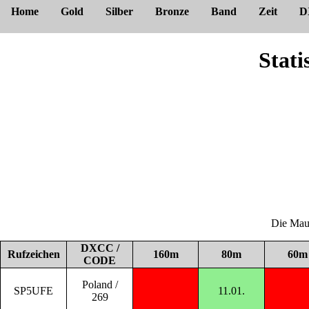
Home
Gold
Silber
Bronze
Band
Zeit
D
Stat
Die Maus
DXCC /
Rufzeichen
160m
80m
60m
CODE
Poland /
SP5UFE
11.01.
269