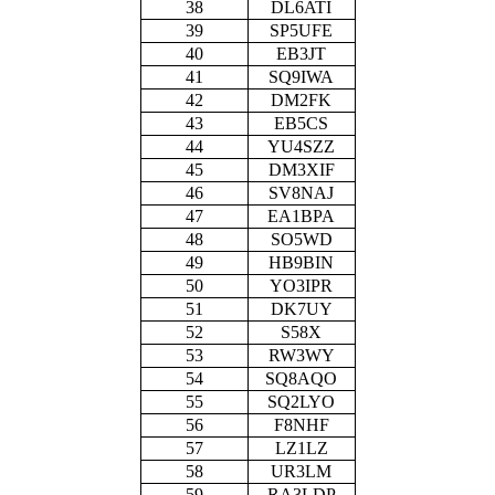
38
DL6ATI
39
SP5UFE
40
EB3JT
41
SQ9IWA
42
DM2FK
43
EB5CS
44
YU4SZZ
45
DM3XIF
46
SV8NAJ
47
EA1BPA
48
SO5WD
49
HB9BIN
50
YO3IPR
51
DK7UY
52
S58X
53
RW3WY
54
SQ8AQO
55
SQ2LYO
56
F8NHF
57
LZ1LZ
58
UR3LM
59
RA3LDP