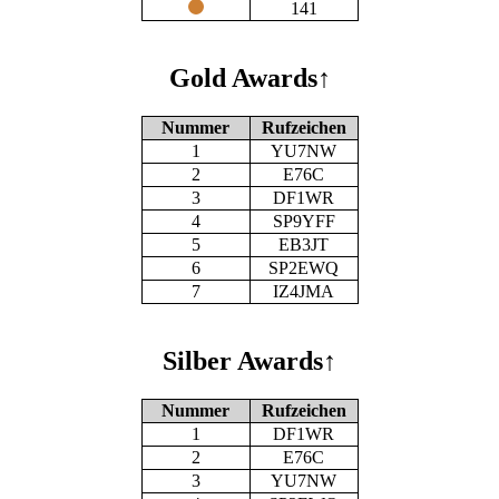
141
Gold Awards
↑
Nummer
Rufzeichen
1
YU7NW
2
E76C
3
DF1WR
4
SP9YFF
5
EB3JT
6
SP2EWQ
7
IZ4JMA
Silber Awards
↑
Nummer
Rufzeichen
1
DF1WR
2
E76C
3
YU7NW