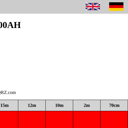
300AH
i QRZ.com
15m
12m
10m
2m
70cm