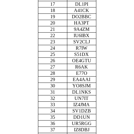
17
DL1PI
18
A41CK
19
DO2BBC
20
HA3PT
21
9A4ZM
22
IU6IBX
23
SV2CLJ
24
R7IW
25
S51DX
26
OE4GTU
27
R6AK
28
E77O
29
EA4AAI
30
YO8SJM
31
DL1NKS
32
UN7IT
33
IZ4JMA
34
SV1DZB
35
DD1UN
36
UR5RGG
37
IZ8DBJ