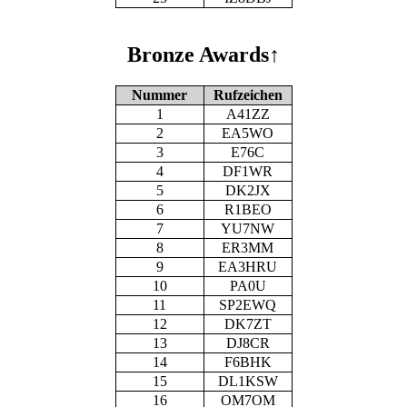
Bronze Awards
↑
Nummer
Rufzeichen
1
A41ZZ
2
EA5WO
3
E76C
4
DF1WR
5
DK2JX
6
R1BEO
7
YU7NW
8
ER3MM
9
EA3HRU
10
PA0U
11
SP2EWQ
12
DK7ZT
13
DJ8CR
14
F6BHK
15
DL1KSW
16
OM7OM