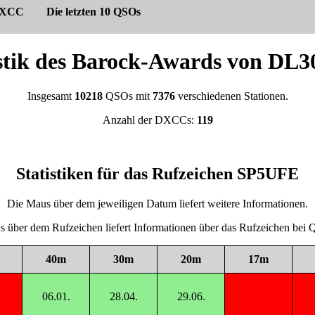
XCC
Die letzten 10 QSOs
istik des Barock-Awards von DL
Insgesamt
10218
QSOs mit
7376
verschiedenen Stationen.
Anzahl der DXCCs:
119
Statistiken für das Rufzeichen SP5UFE
Die Maus über dem jeweiligen Datum liefert weitere Informationen.
 über dem Rufzeichen liefert Informationen über das Rufzeichen be
40m
30m
20m
17m
06.01.
28.04.
29.06.