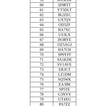
60
IZ0RTT
61
YT5DLT
62
IK2ZEC
63
UX7QV
64
OD5ZF
65
HA7XC
66
US3LX
67
IN3RYE
68
OZ5AGJ
69
HA7CH
70
SP9YFF
71
9A1KDE
72
SV1AVE
73
ER3CT
74
LZ1DM
75
SQ5WK
76
EA3IM
77
SP5TE
78
G3NYY
79
UT4XU
80
PA7ZZ