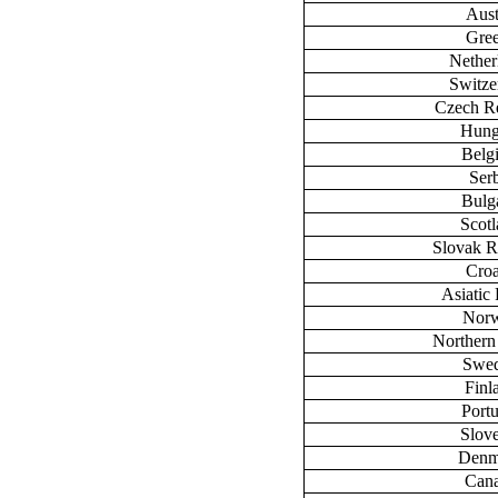
Aust
Gre
Nether
Switze
Czech R
Hung
Belg
Ser
Bulg
Scot
Slovak R
Croa
Asiatic 
Nor
Northern
Swe
Finl
Port
Slov
Denm
Can