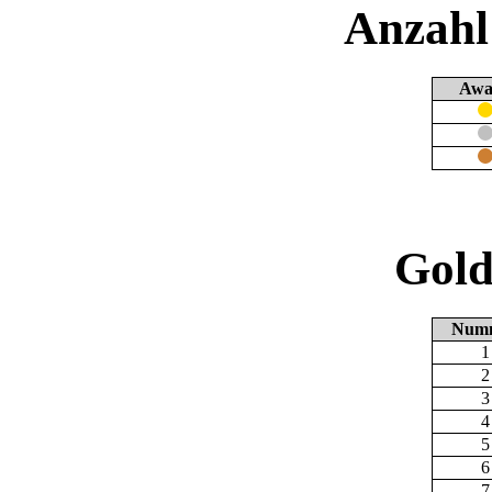
Anzahl
Awa
Gold
Num
1
2
3
4
5
6
7