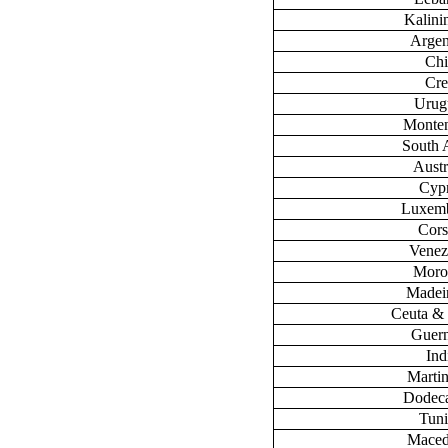
Kalini
Argen
Chi
Cre
Urug
Monte
South 
Austr
Cyp
Luxem
Cors
Venez
Moro
Madeir
Ceuta & 
Guer
Ind
Marti
Dodec
Tuni
Maced