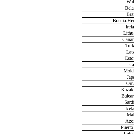
Wal
Bela
Braz
Bosnia-He
Irel
Lithu
Canary
Tur
Lat
Esto
Isra
Mold
Jap
Om
Kazak
Baleari
Sardi
Icel
Mal
Azo
Puerto
Leba