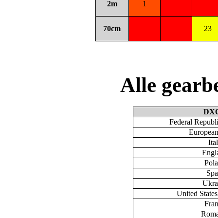
2m
1
70cm
23
Alle gear
DX
Federal Republ
European
Ita
Engl
Pol
Spa
Ukra
United State
Fra
Roma