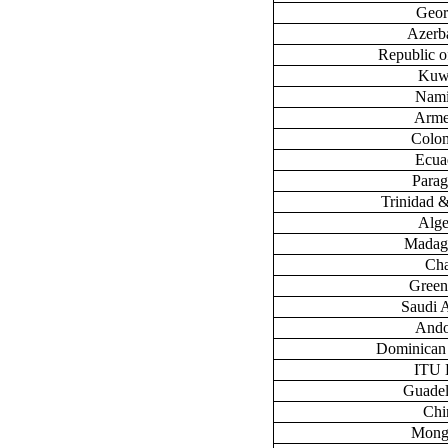
Geor
Azerb
Republic 
Kuw
Nami
Arme
Colo
Ecua
Para
Trinidad 
Alge
Madag
Ch
Green
Saudi 
Ando
Dominican
ITU
Guade
Chi
Mong