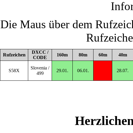
Info
Die Maus über dem Rufzeich
Rufzeich
DXCC /
Rufzeichen
160m
80m
60m
40m
CODE
Slovenia /
S58X
29.01.
06.01.
28.07.
499
Herzliche