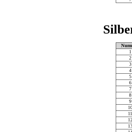
Silb
Num
1
2
3
4
5
6
7
8
9
1
1
1
1