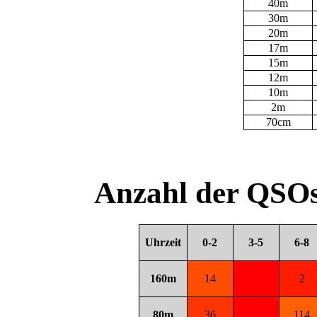
40m
30m
20m
17m
15m
12m
10m
2m
70cm
Anzahl der QSOs
Uhrzeit
0-2
3-5
6-8
160m
14
2
80m
36
114