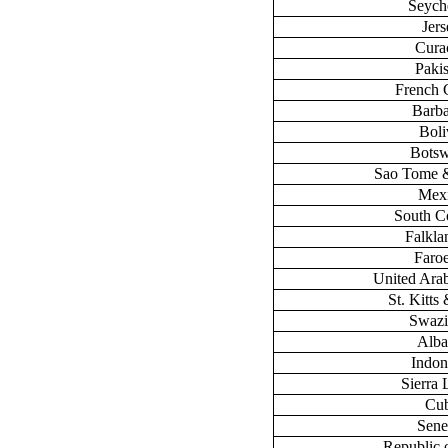
Seych
Jers
Cura
Paki
French 
Barb
Boli
Bots
Sao Tome &
Mex
South C
Falklan
Faroe
United Ara
St. Kitts
Swazi
Alba
Indon
Sierra
Cu
Sene
Republic 