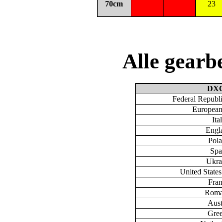
70cm
23
Alle gear
DX
Federal Republ
European
Ita
Engl
Pol
Spa
Ukra
United State
Fra
Roma
Aust
Gre