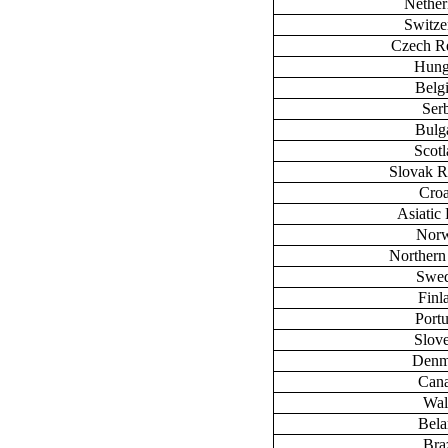
Nether
Switze
Czech R
Hung
Belg
Ser
Bulg
Scot
Slovak R
Croa
Asiatic 
Nor
Northern
Swe
Finl
Port
Slov
Denm
Can
Wal
Bela
Braz