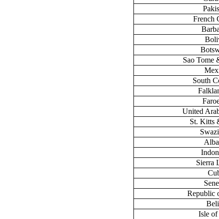
Paki
French 
Barb
Boli
Bots
Sao Tome &
Mex
South C
Falklan
Faroe
United Ara
St. Kitts
Swazi
Alba
Indon
Sierra
Cu
Sene
Republic 
Bel
Isle o