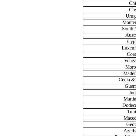
Chi
Cre
Urug
Monte
South 
Austr
Cyp
Luxem
Cors
Venez
Moro
Madeir
Ceuta & 
Guer
Ind
Marti
Dodec
Tuni
Maced
Geor
Azerb