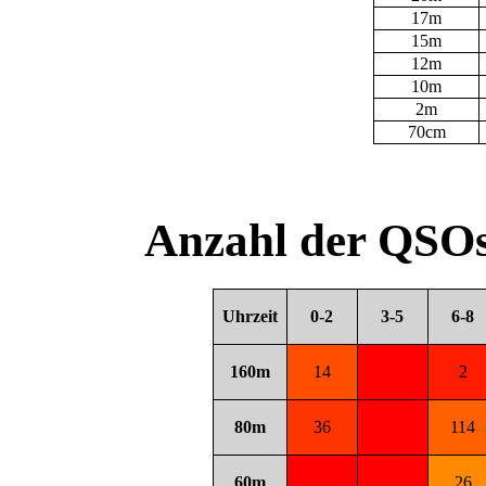
17m
15m
12m
10m
2m
70cm
Anzahl der QSOs
Uhrzeit
0-2
3-5
6-8
160m
14
2
80m
36
114
60m
26