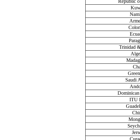
Republic 
Kuw
Nami
Arme
Colo
Ecua
Para
Trinidad 
Alge
Madag
Ch
Green
Saudi 
Ando
Dominican
ITU
Guade
Chi
Mong
Seych
Jers
Cura