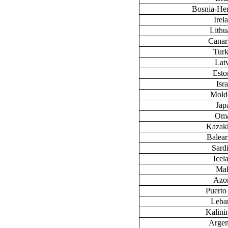
Bosnia-He
Irel
Lithu
Canary
Tur
Lat
Esto
Isra
Mold
Jap
Om
Kazak
Baleari
Sardi
Icel
Mal
Azo
Puerto
Leba
Kalini
Argen