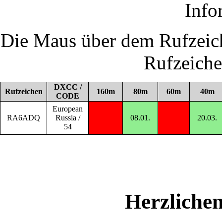
Info
Die Maus über dem Rufzeich
Rufzeich
DXCC /
Rufzeichen
160m
80m
60m
40m
CODE
European
RA6ADQ
Russia /
08.01.
20.03.
54
Herzliche