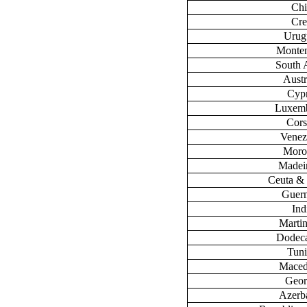
Chi
Cre
Urug
Monte
South 
Austr
Cyp
Luxem
Cors
Venez
Moro
Madeir
Ceuta & 
Guer
Ind
Marti
Dodec
Tuni
Maced
Geor
Azerb