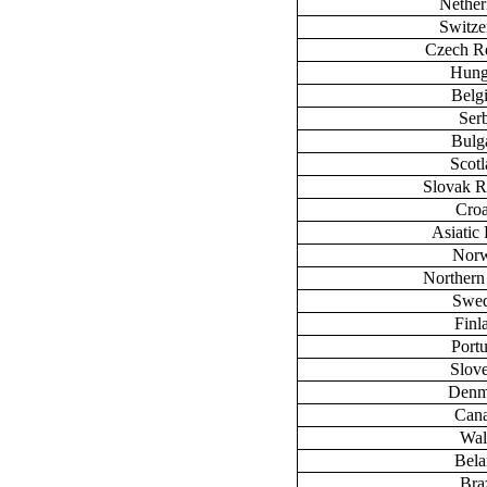
Nether
Switze
Czech R
Hung
Belg
Ser
Bulg
Scot
Slovak R
Croa
Asiatic 
Nor
Northern
Swe
Finl
Port
Slov
Denm
Can
Wal
Bela
Braz