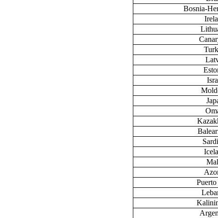
Bosnia-He
Irel
Lithu
Canary
Tur
Lat
Esto
Isra
Mold
Jap
Om
Kazak
Baleari
Sardi
Icel
Mal
Azo
Puerto
Leba
Kalini
Argen