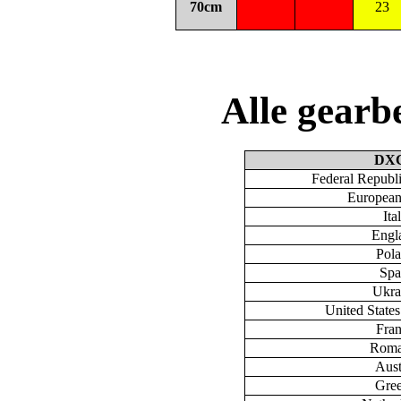
70cm
23
Alle gear
DX
Federal Republ
European
Ita
Engl
Pol
Spa
Ukra
United State
Fra
Roma
Aust
Gre