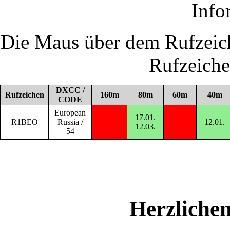
Info
Die Maus über dem Rufzeich
Rufzeich
DXCC /
Rufzeichen
160m
80m
60m
40m
CODE
European
17.01.
R1BEO
Russia /
12.01.
12.03.
54
Herzliche