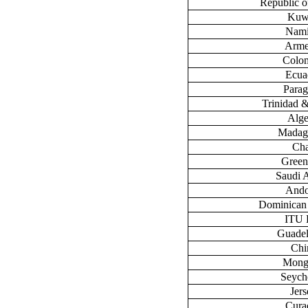
Republic 
Kuw
Nami
Arme
Colo
Ecua
Para
Trinidad 
Alge
Madag
Ch
Green
Saudi 
Ando
Dominican
ITU
Guade
Chi
Mong
Seych
Jers
Cura