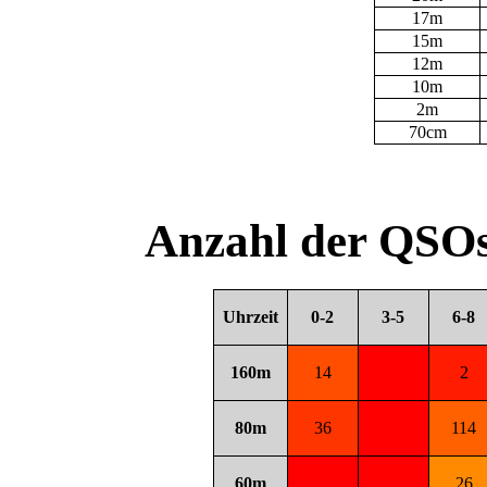
17m
15m
12m
10m
2m
70cm
Anzahl der QSOs
Uhrzeit
0-2
3-5
6-8
160m
14
2
80m
36
114
60m
26