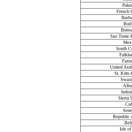
Paki
French 
Barb
Boli
Bots
Sao Tome &
Mex
South C
Falklan
Faroe
United Ara
St. Kitts
Swazi
Alba
Indon
Sierra
Cu
Sene
Republic 
Bel
Isle o