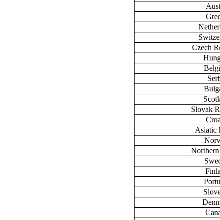
Aust
Gre
Nether
Switze
Czech R
Hung
Belg
Ser
Bulg
Scot
Slovak R
Croa
Asiatic 
Nor
Northern
Swe
Finl
Port
Slov
Denm
Can