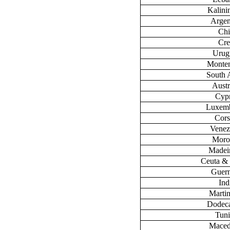
Kalini
Argen
Chi
Cre
Urug
Monte
South 
Austr
Cyp
Luxem
Cors
Venez
Moro
Madeir
Ceuta & 
Guer
Ind
Marti
Dodec
Tuni
Maced