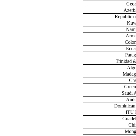
Geor
Azerb
Republic 
Kuw
Nami
Arme
Colo
Ecua
Para
Trinidad 
Alge
Madag
Ch
Green
Saudi 
Ando
Dominican
ITU
Guade
Chi
Mong