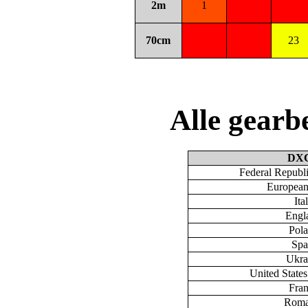
2m
1
70cm
23
Alle gear
DX
Federal Republ
European
Ita
Engl
Pol
Spa
Ukra
United State
Fra
Roma