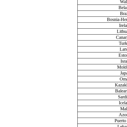
Wal
Bela
Braz
Bosnia-He
Irel
Lithu
Canary
Tur
Lat
Esto
Isra
Mold
Jap
Om
Kazak
Baleari
Sardi
Icel
Mal
Azo
Puerto
Leba