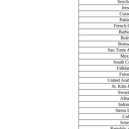
Seych
Jers
Cura
Paki
French 
Barb
Boli
Bots
Sao Tome &
Mex
South C
Falklan
Faroe
United Ara
St. Kitts
Swazi
Alba
Indon
Sierra
Cu
Sene
Republic 