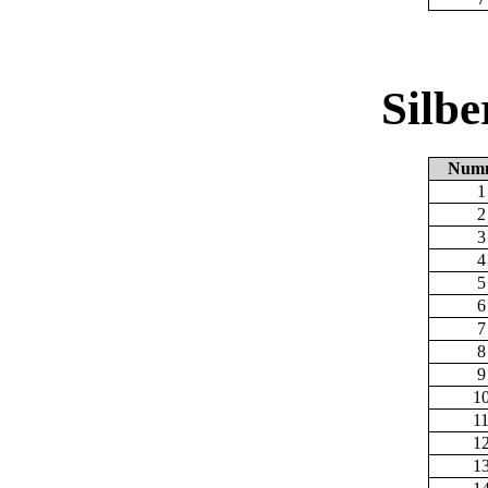
Silb
Num
1
2
3
4
5
6
7
8
9
1
1
1
1