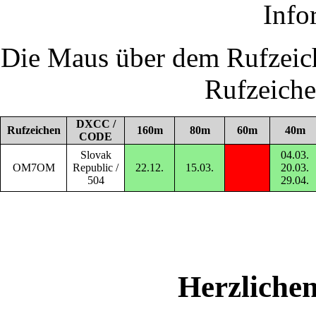
Info
Die Maus über dem Rufzeich
Rufzeich
DXCC /
Rufzeichen
160m
80m
60m
40m
CODE
Slovak
04.03.
OM7OM
Republic /
22.12.
15.03.
20.03.
504
29.04.
Herzliche