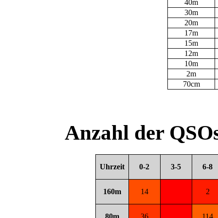
40m
30m
20m
17m
15m
12m
10m
2m
70cm
Anzahl der QSOs
Uhrzeit
0-2
3-5
6-8
160m
14
2
80m
36
114