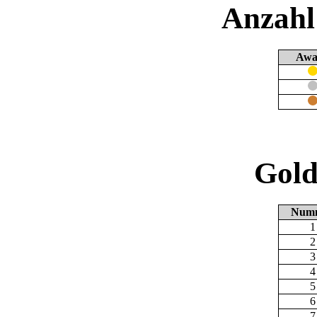
Anzahl
Awa
Gold
Num
1
2
3
4
5
6
7