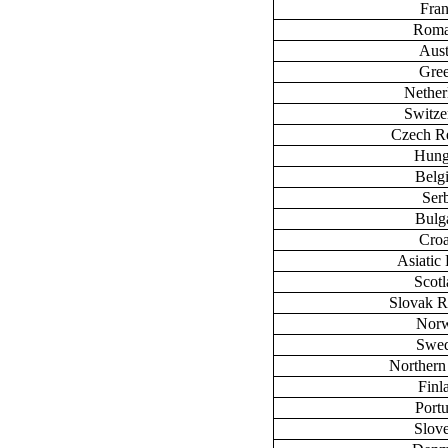
Fra
Roma
Aust
Gre
Nether
Switze
Czech R
Hung
Belg
Ser
Bulg
Croa
Asiatic 
Scot
Slovak R
Nor
Swe
Northern
Finl
Port
Slov