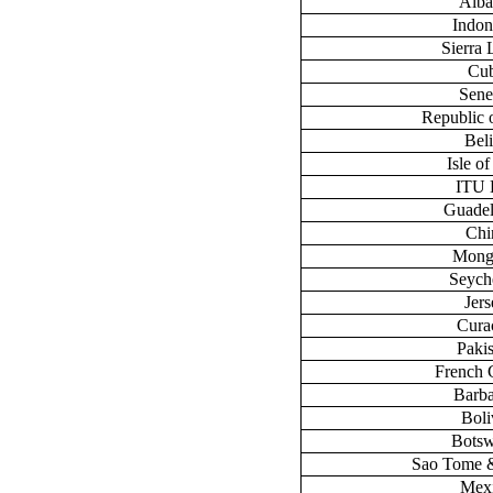
Alba
Indon
Sierra
Cu
Sene
Republic 
Bel
Isle o
ITU
Guade
Chi
Mong
Seych
Jers
Cura
Paki
French 
Barb
Boli
Bots
Sao Tome &
Mex