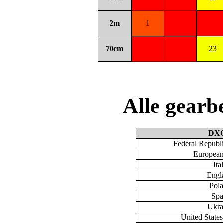
2m
1
70cm
23
Alle gear
DX
Federal Republ
European
Ita
Engl
Pol
Spa
Ukra
United State