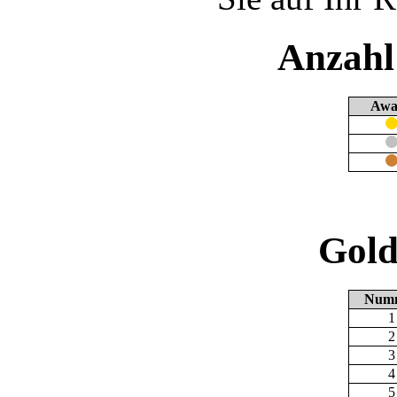
Anzahl
Awa
Gold
Num
1
2
3
4
5