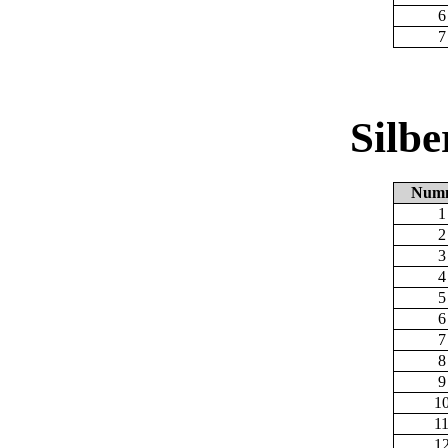
6
7
Silb
Num
1
2
3
4
5
6
7
8
9
1
1
1