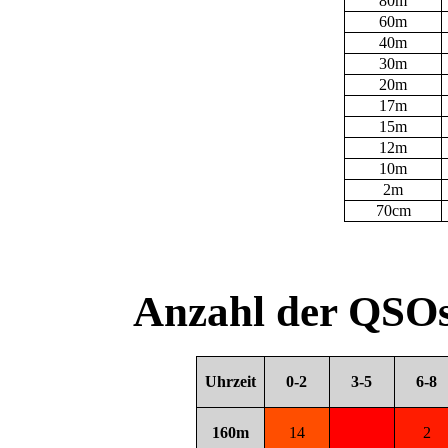
80m
60m
40m
30m
20m
17m
15m
12m
10m
2m
70cm
Anzahl der QSOs
Uhrzeit
0-2
3-5
6-8
160m
14
2