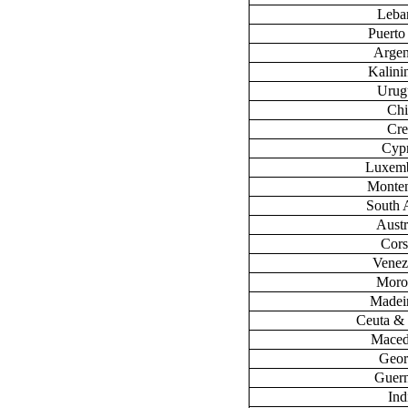
Leba
Puerto
Argen
Kalini
Urug
Chi
Cre
Cyp
Luxem
Monte
South 
Austr
Cors
Venez
Moro
Madeir
Ceuta & 
Maced
Geor
Guer
Ind