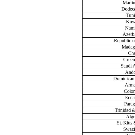
Marti
Dodec
Tuni
Kuw
Nami
Azerb
Republic 
Madag
Ch
Green
Saudi 
Ando
Dominican
Arme
Colo
Ecua
Para
Trinidad 
Alge
St. Kitts
Swazi