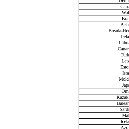
Denm
Can
Wal
Braz
Bela
Bosnia-He
Irel
Lithu
Canary
Tur
Lat
Esto
Isra
Mold
Jap
Om
Kazak
Baleari
Sardi
Mal
Icel
Azo