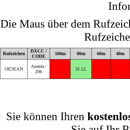
Info
Die Maus über dem Rufzeich
Rufzeich
DXCC /
Rufzeichen
160m
80m
60m
40m
CODE
Austria /
OE5EAN
31.12.
206
Sie können Ihren
kostenlo
Sie auf Ihr 