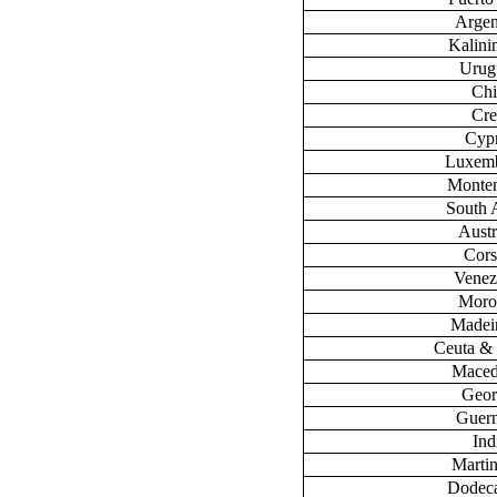
Argen
Kalini
Urug
Chi
Cre
Cyp
Luxem
Monte
South 
Austr
Cors
Venez
Moro
Madeir
Ceuta & 
Maced
Geor
Guer
Ind
Marti
Dodec