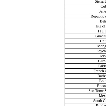
Sierra
Cu
Sene
Republic 
Bel
Isle o
ITU
Guade
Chi
Mong
Seych
Jers
Cura
Paki
French 
Barb
Boli
Bots
Sao Tome &
Mex
South C
Falklan