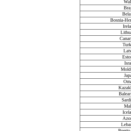
Wal
Braz
Bela
Bosnia-He
Irel
Lithu
Canary
Tur
Lat
Esto
Isra
Mold
Jap
Om
Kazak
Baleari
Sardi
Mal
Icel
Azo
Leba
Puerto