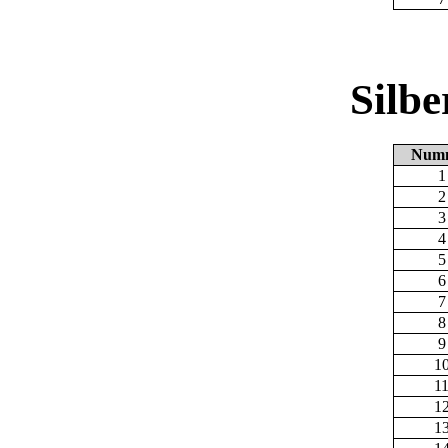
Silb
Num
1
2
3
4
5
6
7
8
9
1
1
1
1