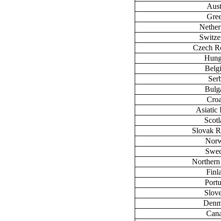
Aust
Gre
Nether
Switze
Czech R
Hung
Belg
Ser
Bulg
Croa
Asiatic 
Scot
Slovak R
Nor
Swe
Northern
Finl
Port
Slov
Denm
Can