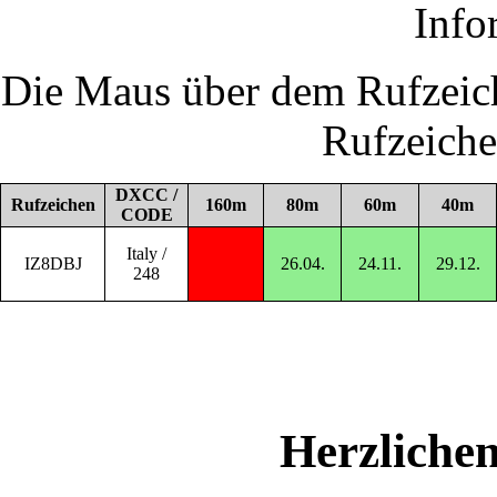
Info
Die Maus über dem Rufzeich
Rufzeich
DXCC /
Rufzeichen
160m
80m
60m
40m
CODE
Italy /
IZ8DBJ
26.04.
24.11.
29.12.
248
Herzliche