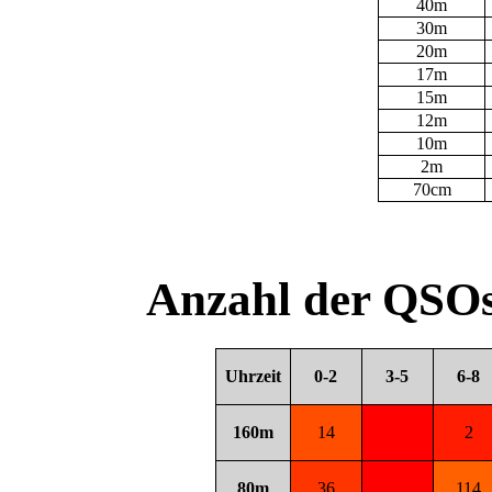
40m
30m
20m
17m
15m
12m
10m
2m
70cm
Anzahl der QSOs
Uhrzeit
0-2
3-5
6-8
160m
14
2
80m
36
114