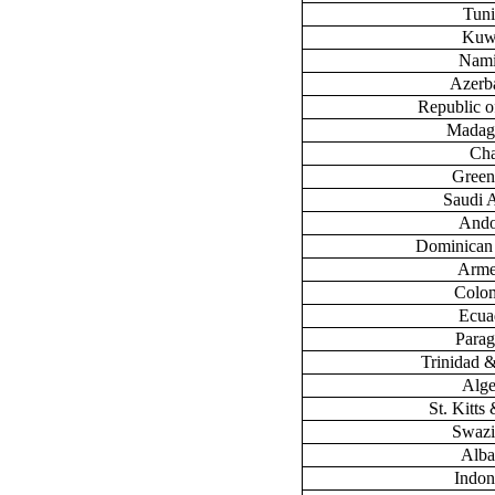
Tuni
Kuw
Nami
Azerb
Republic 
Madag
Ch
Green
Saudi 
Ando
Dominican
Arme
Colo
Ecua
Para
Trinidad 
Alge
St. Kitts
Swazi
Alba
Indon