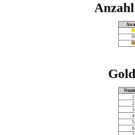
Anzahl
Awa
Gold
Num
1
2
3
4
5
6
7