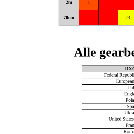
2m
1
70cm
23
Alle gear
DX
Federal Republ
European
Ita
Engl
Pol
Spa
Ukra
United State
Fra
Roma