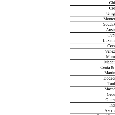
Chi
Cre
Urug
Monte
South 
Austr
Cyp
Luxem
Cors
Venez
Moro
Madeir
Ceuta & 
Marti
Dodec
Tuni
Maced
Geor
Guer
Ind
Azerb