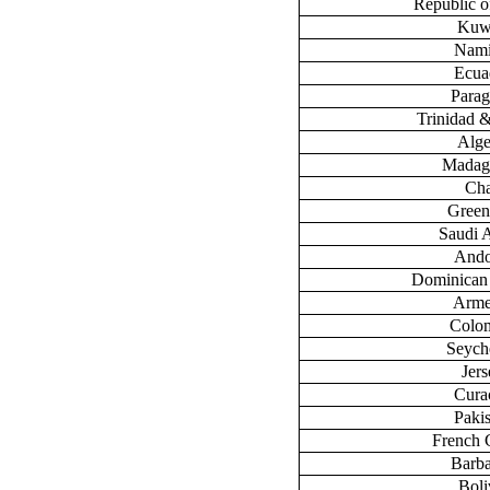
Republic 
Kuw
Nami
Ecua
Para
Trinidad 
Alge
Madag
Ch
Green
Saudi 
Ando
Dominican
Arme
Colo
Seych
Jers
Cura
Paki
French 
Barb
Boli