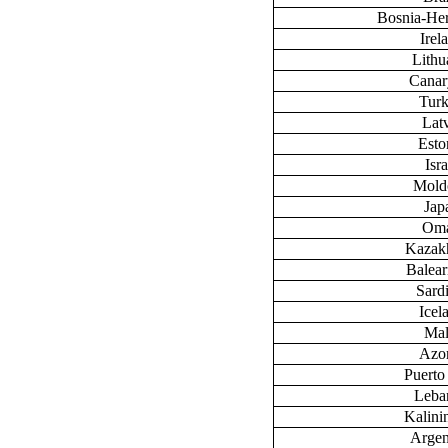
Bosnia-He
Irel
Lithu
Canary
Tur
Lat
Esto
Isra
Mold
Jap
Om
Kazak
Baleari
Sardi
Icel
Mal
Azo
Puerto
Leba
Kalini
Argen