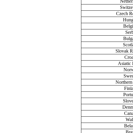
Nether
Switze
Czech R
Hung
Belg
Ser
Bulg
Scot
Slovak R
Croa
Asiatic 
Nor
Swe
Northern
Finl
Port
Slov
Denm
Can
Wal
Bela
Braz