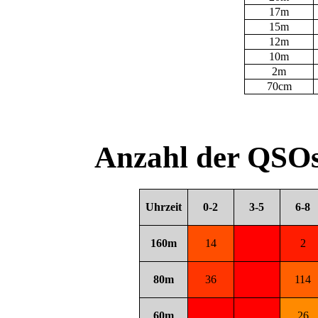
17m
15m
12m
10m
2m
70cm
Anzahl der QSOs
Uhrzeit
0-2
3-5
6-8
160m
14
2
80m
36
114
60m
26