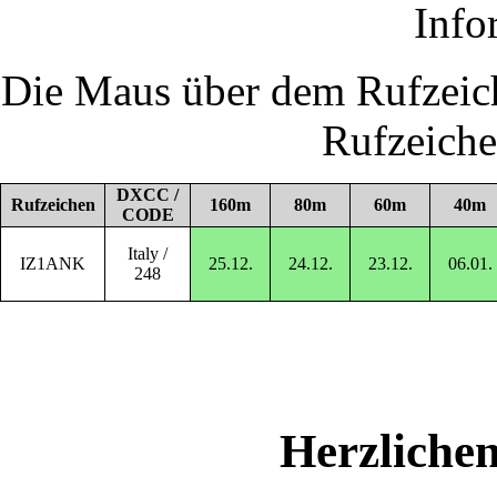
Info
Die Maus über dem Rufzeich
Rufzeich
DXCC /
Rufzeichen
160m
80m
60m
40m
CODE
Italy /
IZ1ANK
25.12.
24.12.
23.12.
06.01.
248
Herzliche