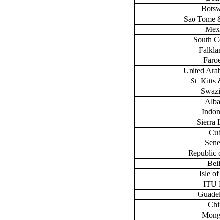
Bots
Sao Tome &
Mex
South C
Falklan
Faroe
United Ara
St. Kitts
Swazi
Alba
Indon
Sierra
Cu
Sene
Republic 
Bel
Isle o
ITU
Guade
Chi
Mong