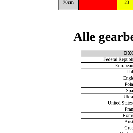
70cm
23
Alle gear
DX
Federal Republ
European
Ita
Engl
Pol
Spa
Ukra
United State
Fra
Roma
Aust
Gre