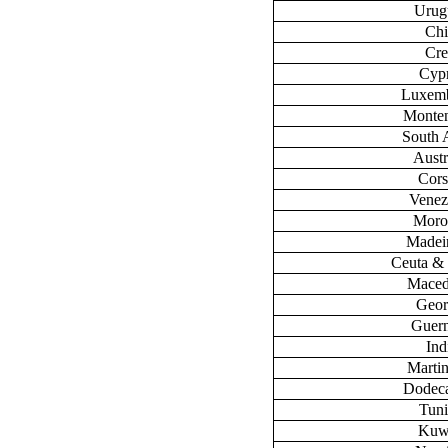
Urug
Chi
Cre
Cyp
Luxem
Monte
South 
Austr
Cors
Venez
Moro
Madeir
Ceuta & 
Maced
Geor
Guer
Ind
Marti
Dodec
Tuni
Kuw