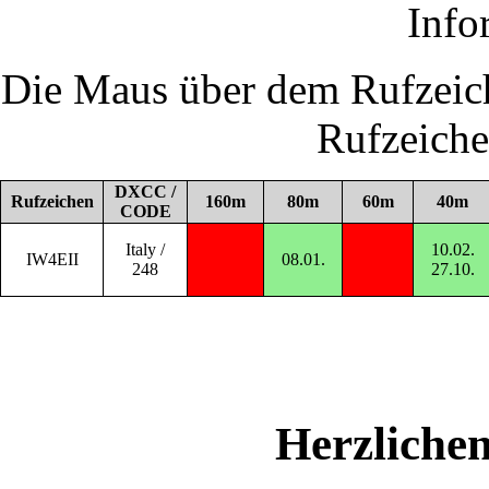
Info
Die Maus über dem Rufzeich
Rufzeich
DXCC /
Rufzeichen
160m
80m
60m
40m
CODE
Italy /
10.02.
IW4EII
08.01.
248
27.10.
Herzliche