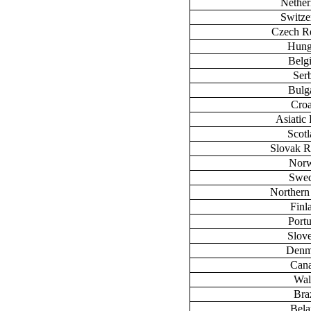
Nether
Switze
Czech R
Hung
Belg
Ser
Bulg
Croa
Asiatic 
Scot
Slovak R
Nor
Swe
Northern
Finl
Port
Slov
Denm
Can
Wal
Braz
Bela