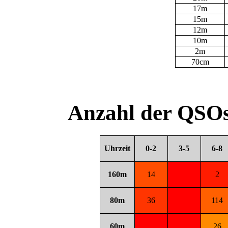
17m
15m
12m
10m
2m
70cm
Anzahl der QSOs
Uhrzeit
0-2
3-5
6-8
160m
14
2
80m
36
114
60m
26