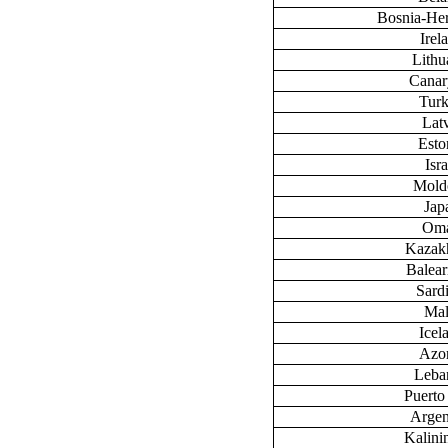
Bosnia-He
Irel
Lithu
Canary
Tur
Lat
Esto
Isra
Mold
Jap
Om
Kazak
Baleari
Sardi
Mal
Icel
Azo
Leba
Puerto
Argen
Kalini