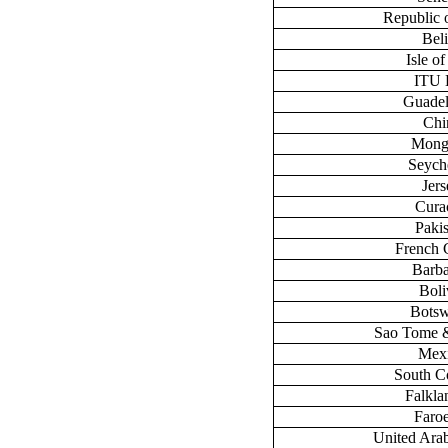
Republic 
Bel
Isle o
ITU
Guade
Chi
Mong
Seych
Jers
Cura
Paki
French 
Barb
Boli
Bots
Sao Tome &
Mex
South C
Falklan
Faroe
United Ara