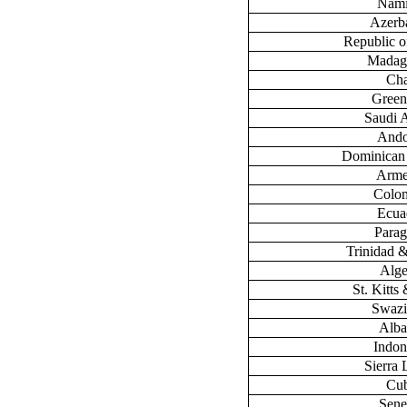
Nami
Azerb
Republic 
Madag
Ch
Green
Saudi 
Ando
Dominican
Arme
Colo
Ecua
Para
Trinidad 
Alge
St. Kitts
Swazi
Alba
Indon
Sierra
Cu
Sene