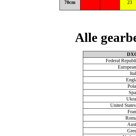
70cm
23
Alle gear
DX
Federal Republ
European
Ita
Engl
Pol
Spa
Ukra
United State
Fra
Roma
Aust
Gre