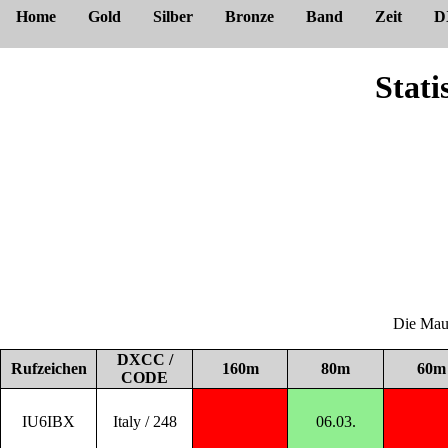
Home
Gold
Silber
Bronze
Band
Zeit
D
Stat
Die Maus
DXCC /
Rufzeichen
160m
80m
60m
CODE
IU6IBX
Italy / 248
06.03.