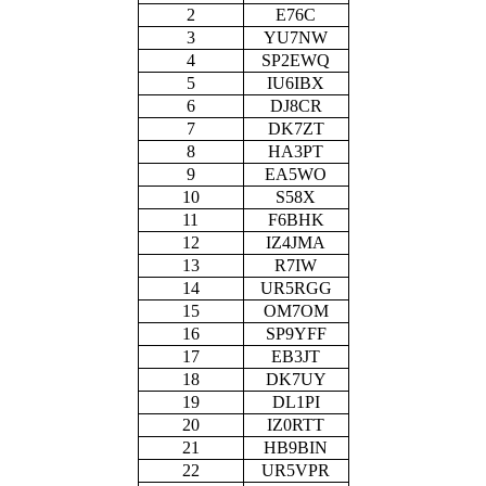
2
E76C
3
YU7NW
4
SP2EWQ
5
IU6IBX
6
DJ8CR
7
DK7ZT
8
HA3PT
9
EA5WO
10
S58X
11
F6BHK
12
IZ4JMA
13
R7IW
14
UR5RGG
15
OM7OM
16
SP9YFF
17
EB3JT
18
DK7UY
19
DL1PI
20
IZ0RTT
21
HB9BIN
22
UR5VPR