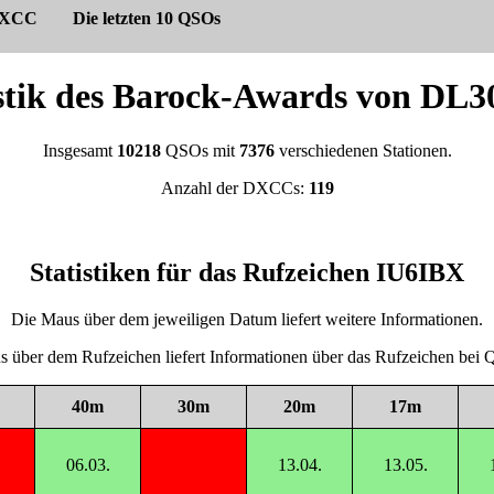
XCC
Die letzten 10 QSOs
istik des Barock-Awards von DL
Insgesamt
10218
QSOs mit
7376
verschiedenen Stationen.
Anzahl der DXCCs:
119
Statistiken für das Rufzeichen IU6IBX
Die Maus über dem jeweiligen Datum liefert weitere Informationen.
 über dem Rufzeichen liefert Informationen über das Rufzeichen be
40m
30m
20m
17m
06.03.
13.04.
13.05.