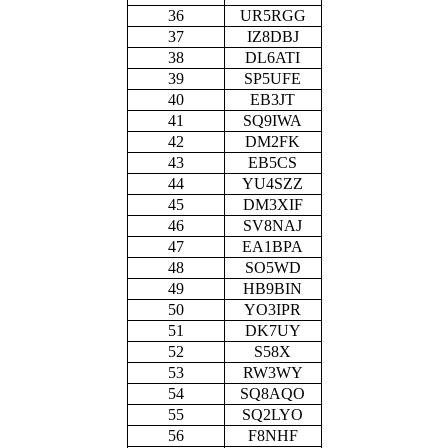
36
UR5RGG
37
IZ8DBJ
38
DL6ATI
39
SP5UFE
40
EB3JT
41
SQ9IWA
42
DM2FK
43
EB5CS
44
YU4SZZ
45
DM3XIF
46
SV8NAJ
47
EA1BPA
48
SO5WD
49
HB9BIN
50
YO3IPR
51
DK7UY
52
S58X
53
RW3WY
54
SQ8AQO
55
SQ2LYO
56
F8NHF