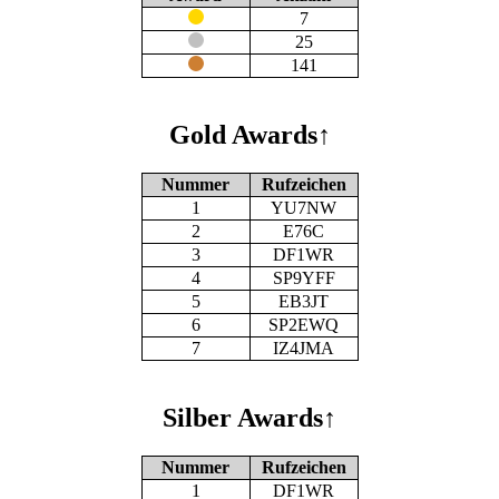
7
25
141
Gold Awards
↑
Nummer
Rufzeichen
1
YU7NW
2
E76C
3
DF1WR
4
SP9YFF
5
EB3JT
6
SP2EWQ
7
IZ4JMA
Silber Awards
↑
Nummer
Rufzeichen
1
DF1WR