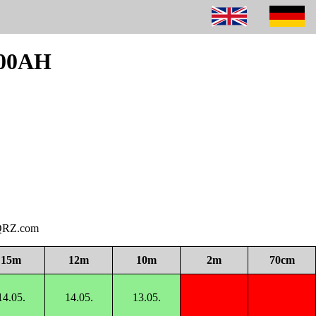
300AH
i QRZ.com
15m
12m
10m
2m
70cm
14.05.
14.05.
13.05.