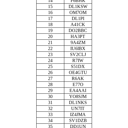
14
F6BHK
15
DL1KSW
16
OM7OM
17
DL1PI
18
A41CK
19
DO2BBC
20
HA3PT
21
9A4ZM
22
IU6IBX
23
SV2CLJ
24
R7IW
25
S51DX
26
OE4GTU
27
R6AK
28
E77O
29
EA4AAI
30
YO8SJM
31
DL1NKS
32
UN7IT
33
IZ4JMA
34
SV1DZB
35
DD1UN