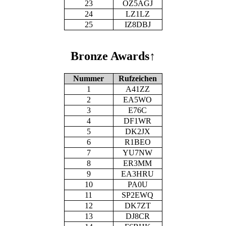
23
OZ5AGJ
24
LZ1LZ
25
IZ8DBJ
Bronze Awards
↑
Nummer
Rufzeichen
1
A41ZZ
2
EA5WO
3
E76C
4
DF1WR
5
DK2JX
6
R1BEO
7
YU7NW
8
ER3MM
9
EA3HRU
10
PA0U
11
SP2EWQ
12
DK7ZT
13
DJ8CR