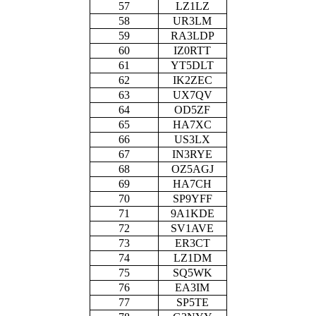
57
LZ1LZ
58
UR3LM
59
RA3LDP
60
IZ0RTT
61
YT5DLT
62
IK2ZEC
63
UX7QV
64
OD5ZF
65
HA7XC
66
US3LX
67
IN3RYE
68
OZ5AGJ
69
HA7CH
70
SP9YFF
71
9A1KDE
72
SV1AVE
73
ER3CT
74
LZ1DM
75
SQ5WK
76
EA3IM
77
SP5TE