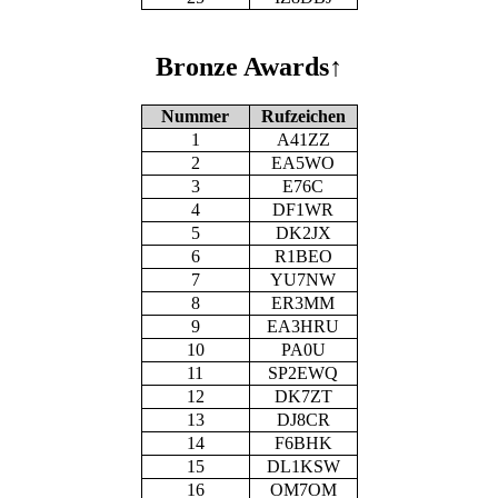
Bronze Awards
↑
Nummer
Rufzeichen
1
A41ZZ
2
EA5WO
3
E76C
4
DF1WR
5
DK2JX
6
R1BEO
7
YU7NW
8
ER3MM
9
EA3HRU
10
PA0U
11
SP2EWQ
12
DK7ZT
13
DJ8CR
14
F6BHK
15
DL1KSW
16
OM7OM