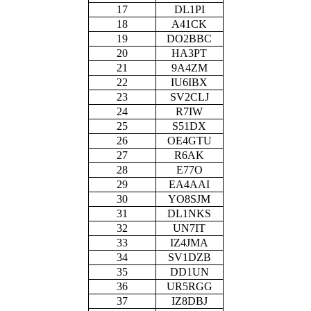
17
DL1PI
18
A41CK
19
DO2BBC
20
HA3PT
21
9A4ZM
22
IU6IBX
23
SV2CLJ
24
R7IW
25
S51DX
26
OE4GTU
27
R6AK
28
E77O
29
EA4AAI
30
YO8SJM
31
DL1NKS
32
UN7IT
33
IZ4JMA
34
SV1DZB
35
DD1UN
36
UR5RGG
37
IZ8DBJ