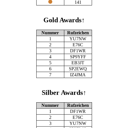
141
Gold Awards
↑
Nummer
Rufzeichen
1
YU7NW
2
E76C
3
DF1WR
4
SP9YFF
5
EB3JT
6
SP2EWQ
7
IZ4JMA
Silber Awards
↑
Nummer
Rufzeichen
1
DF1WR
2
E76C
3
YU7NW