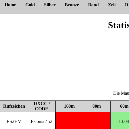
Home
Gold
Silber
Bronze
Band
Zeit
D
Stat
Die Maus
DXCC /
Rufzeichen
160m
80m
60m
CODE
ES2HV
Estonia / 52
13.04