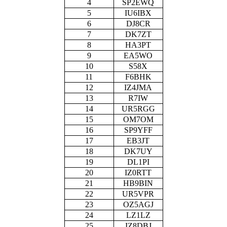
4
SP2EWQ
5
IU6IBX
6
DJ8CR
7
DK7ZT
8
HA3PT
9
EA5WO
10
S58X
11
F6BHK
12
IZ4JMA
13
R7IW
14
UR5RGG
15
OM7OM
16
SP9YFF
17
EB3JT
18
DK7UY
19
DL1PI
20
IZ0RTT
21
HB9BIN
22
UR5VPR
23
OZ5AGJ
24
LZ1LZ
25
IZ8DBJ