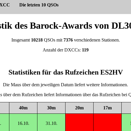
XCC
Die letzten 10 QSOs
istik des Barock-Awards von DL
Insgesamt
10218
QSOs mit
7376
verschiedenen Stationen.
Anzahl der DXCCs:
119
Statistiken für das Rufzeichen ES2HV
Die Maus über dem jeweiligen Datum liefert weitere Informationen.
 über dem Rufzeichen liefert Informationen über das Rufzeichen be
40m
30m
20m
17m
.
16.10.
31.10.