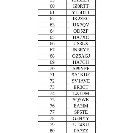
60
IZ0RTT
61
YT5DLT
62
IK2ZEC
63
UX7QV
64
OD5ZF
65
HA7XC
66
US3LX
67
IN3RYE
68
OZ5AGJ
69
HA7CH
70
SP9YFF
71
9A1KDE
72
SV1AVE
73
ER3CT
74
LZ1DM
75
SQ5WK
76
EA3IM
77
SP5TE
78
G3NYY
79
UT4XU
80
PA7ZZ