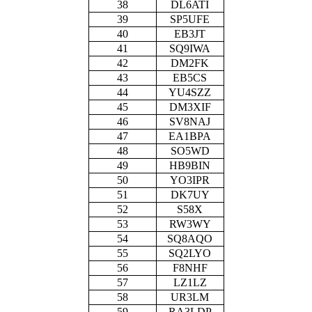
38
DL6ATI
39
SP5UFE
40
EB3JT
41
SQ9IWA
42
DM2FK
43
EB5CS
44
YU4SZZ
45
DM3XIF
46
SV8NAJ
47
EA1BPA
48
SO5WD
49
HB9BIN
50
YO3IPR
51
DK7UY
52
S58X
53
RW3WY
54
SQ8AQO
55
SQ2LYO
56
F8NHF
57
LZ1LZ
58
UR3LM
59
RA3LDP