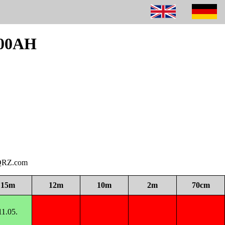
300AH
i QRZ.com
15m
12m
10m
2m
70cm
11.05.