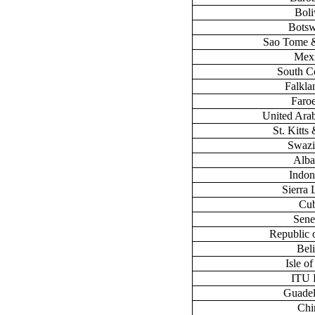
Boli
Bots
Sao Tome &
Mex
South C
Falklan
Faroe
United Ara
St. Kitts
Swazi
Alba
Indon
Sierra
Cu
Sene
Republic 
Bel
Isle o
ITU
Guade
Chi