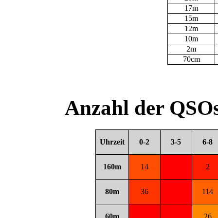
17m
15m
12m
10m
2m
70cm
Anzahl der QSOs
Uhrzeit
0-2
3-5
6-8
160m
14
2
80m
36
114
60m
26