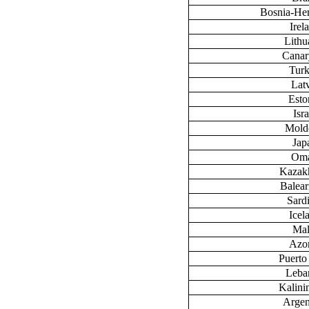
Bosnia-He
Irel
Lithu
Canary
Tur
Lat
Esto
Isra
Mold
Jap
Om
Kazak
Baleari
Sardi
Icel
Mal
Azo
Puerto
Leba
Kalini
Argen