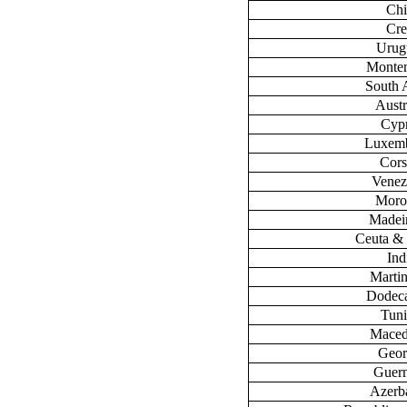
Chi
Cre
Urug
Monte
South 
Austr
Cyp
Luxem
Cors
Venez
Moro
Madeir
Ceuta & 
Ind
Marti
Dodec
Tuni
Maced
Geor
Guer
Azerb