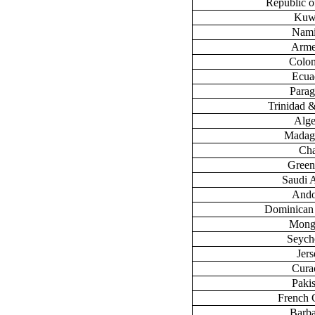
Republic 
Kuw
Nami
Arme
Colo
Ecua
Para
Trinidad 
Alge
Madag
Ch
Green
Saudi 
Ando
Dominican
Mong
Seych
Jers
Cura
Paki
French 
Barb