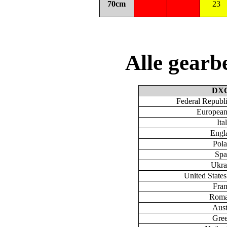
70cm
23
Alle gear
DX
Federal Republ
European
Ita
Engl
Pol
Spa
Ukra
United State
Fra
Roma
Aust
Gre