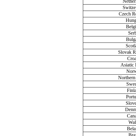
Nether
Switze
Czech R
Hung
Belg
Ser
Bulg
Scot
Slovak R
Croa
Asiatic 
Nor
Northern
Swe
Finl
Port
Slov
Denm
Can
Wal
Bela
Braz