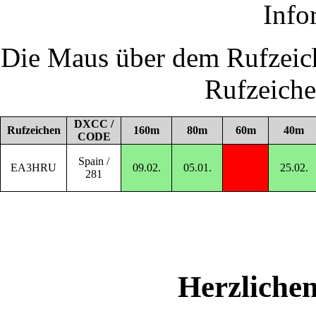
Info
Die Maus über dem Rufzeich
Rufzeich
DXCC /
Rufzeichen
160m
80m
60m
40m
CODE
Spain /
EA3HRU
09.02.
05.01.
25.02.
281
Herzliche