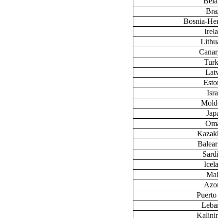
Bela
Braz
Bosnia-He
Irel
Lithu
Canary
Tur
Lat
Esto
Isra
Mold
Jap
Om
Kazak
Baleari
Sardi
Icel
Mal
Azo
Puerto
Leba
Kalini