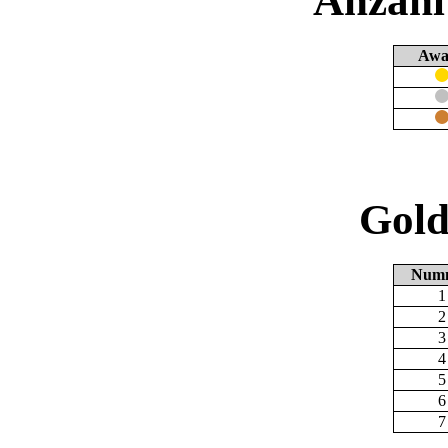
Anzahl
Awa
Gold
Num
1
2
3
4
5
6
7