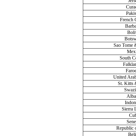
Jers
Cura
Paki
French 
Barb
Boli
Bots
Sao Tome &
Mex
South C
Falklan
Faroe
United Ara
St. Kitts
Swazi
Alba
Indon
Sierra
Cu
Sene
Republic 
Bel