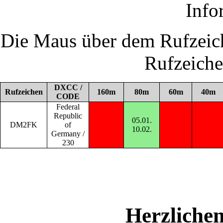
Info
Die Maus über dem Rufzeich
Rufzeich
DXCC /
Rufzeichen
160m
80m
60m
40m
CODE
Federal
Republic
05.01.
DM2FK
of
10.02.
Germany /
230
Herzliche