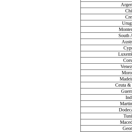
Argen
Chi
Cre
Urug
Monte
South 
Austr
Cyp
Luxem
Cors
Venez
Moro
Madeir
Ceuta & 
Guer
Ind
Marti
Dodec
Tuni
Maced
Geor