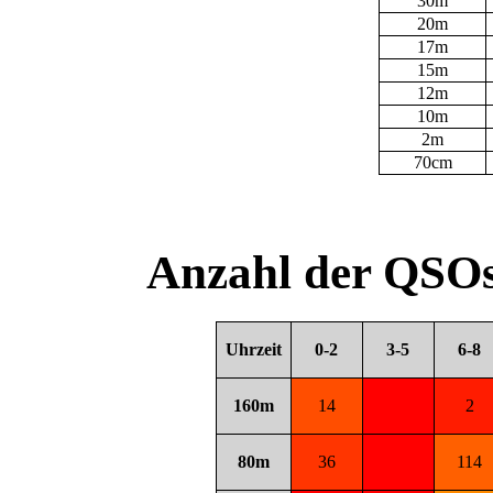
30m
20m
17m
15m
12m
10m
2m
70cm
Anzahl der QSOs
Uhrzeit
0-2
3-5
6-8
160m
14
2
80m
36
114