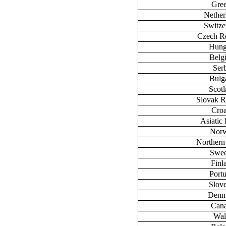
Gre
Nether
Switze
Czech R
Hung
Belg
Ser
Bulg
Scot
Slovak R
Croa
Asiatic 
Nor
Northern
Swe
Finl
Port
Slov
Denm
Can
Wal