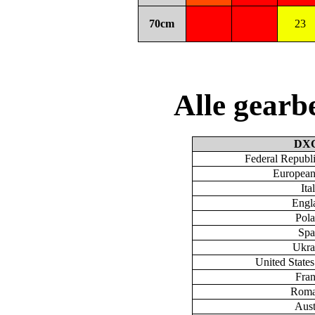
70cm
23
Alle gear
DX
Federal Republ
European
Ita
Engl
Pol
Spa
Ukra
United State
Fra
Roma
Aust