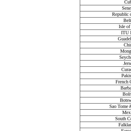
Cu
Sene
Republic 
Bel
Isle o
ITU
Guade
Chi
Mong
Seych
Jers
Cura
Paki
French 
Barb
Boli
Bots
Sao Tome &
Mex
South C
Falklan
Faroe