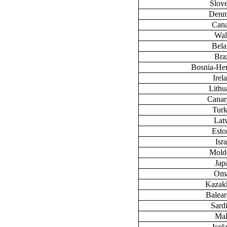
Slov
Denm
Can
Wal
Bela
Braz
Bosnia-He
Irel
Lithu
Canary
Tur
Lat
Esto
Isra
Mold
Jap
Om
Kazak
Baleari
Sardi
Mal
Icel