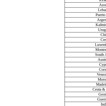
Azo
Leba
Puerto
Argen
Kalini
Urug
Chi
Cre
Luxem
Monte
South 
Austr
Cyp
Cors
Venez
Moro
Madeir
Ceuta & 
Geor
Guer
Ind