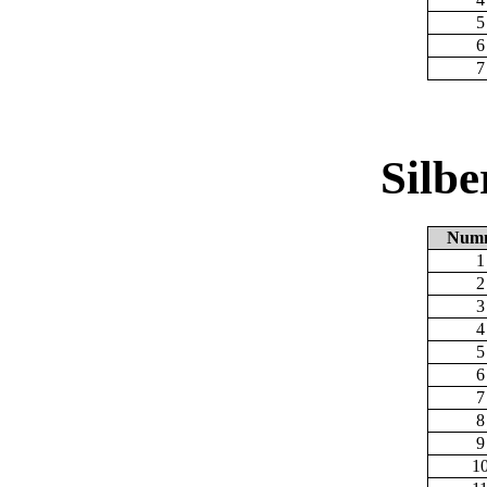
5
6
7
Silb
Num
1
2
3
4
5
6
7
8
9
1