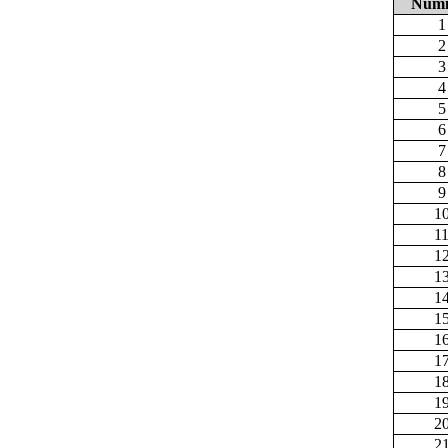
Num
1
2
3
4
5
6
7
8
9
1
1
1
1
1
1
1
1
1
1
2
2