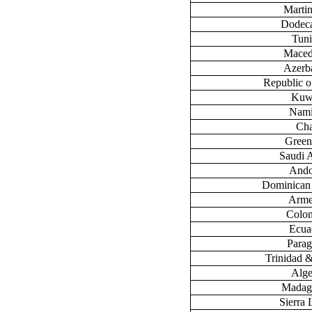
Marti
Dodec
Tuni
Maced
Azerb
Republic 
Kuw
Nami
Ch
Green
Saudi 
Ando
Dominican
Arme
Colo
Ecua
Para
Trinidad 
Alge
Madag
Sierra