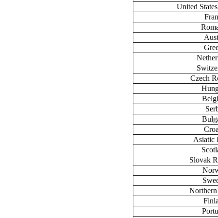
United State
Fra
Roma
Aust
Gre
Nether
Switze
Czech R
Hung
Belg
Ser
Bulg
Croa
Asiatic 
Scot
Slovak R
Nor
Swe
Northern
Finl
Port