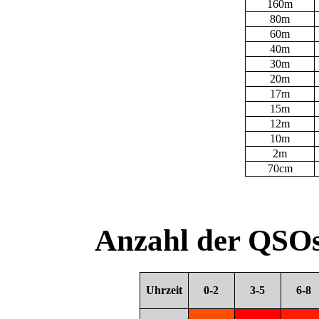
160m
80m
60m
40m
30m
20m
17m
15m
12m
10m
2m
70cm
Anzahl der QSOs
Uhrzeit
0-2
3-5
6-8