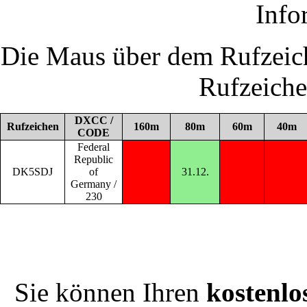
Info
Die Maus über dem Rufzeich
Rufzeich
DXCC /
Rufzeichen
160m
80m
60m
40m
CODE
Federal
Republic
DK5SDJ
of
31.12.
Germany /
230
Sie können Ihren
kostenlo