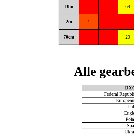
10m
69
2m
1
70cm
23
Alle gear
DX
Federal Republ
European
Ita
Engl
Pol
Spa
Ukra