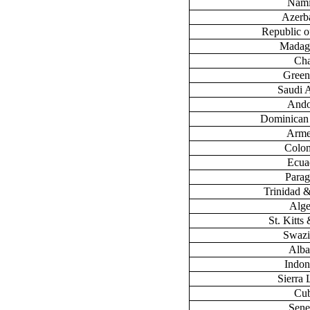
Nami
Azerb
Republic 
Madag
Ch
Green
Saudi 
Ando
Dominican
Arme
Colo
Ecua
Para
Trinidad 
Alge
St. Kitts
Swazi
Alba
Indon
Sierra
Cu
Sene