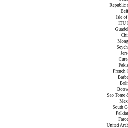
Republic 
Bel
Isle o
ITU
Guade
Chi
Mong
Seych
Jers
Cura
Paki
French 
Barb
Boli
Bots
Sao Tome &
Mex
South C
Falklan
Faroe
United Ara