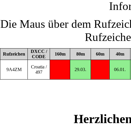
Info
Die Maus über dem Rufzeich
Rufzeich
DXCC /
Rufzeichen
160m
80m
60m
40m
CODE
Croatia /
9A4ZM
29.03.
06.01.
497
Herzliche