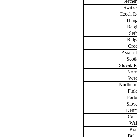
Nether
Switze
Czech R
Hung
Belg
Ser
Bulg
Croa
Asiatic 
Scot
Slovak R
Nor
Swe
Northern
Finl
Port
Slov
Denm
Can
Wal
Braz
Bela