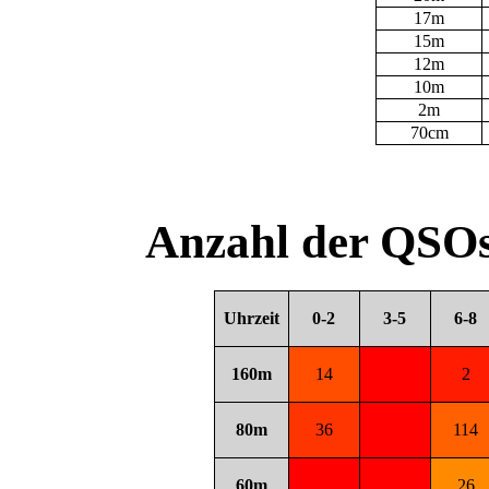
17m
15m
12m
10m
2m
70cm
Anzahl der QSOs
Uhrzeit
0-2
3-5
6-8
160m
14
2
80m
36
114
60m
26