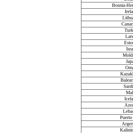
Bosnia-He
Irel
Lithu
Canary
Tur
Lat
Esto
Isra
Mold
Jap
Om
Kazak
Baleari
Sardi
Mal
Icel
Azo
Leba
Puerto
Argen
Kalini