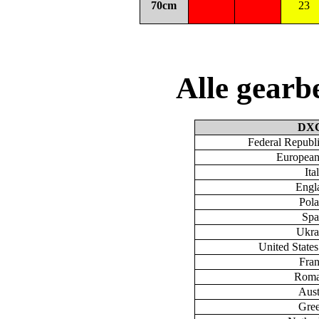
70cm
23
Alle gear
DX
Federal Republ
European
Ita
Engl
Pol
Spa
Ukra
United State
Fra
Roma
Aust
Gre