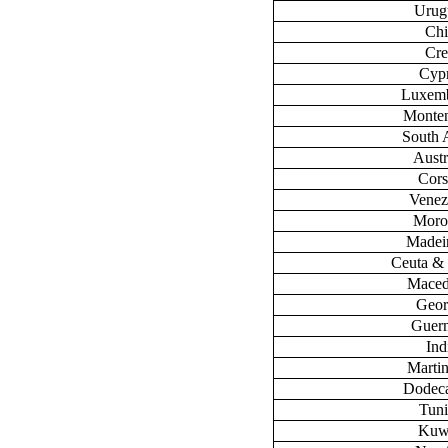
Urug
Chi
Cre
Cyp
Luxem
Monte
South 
Austr
Cors
Venez
Moro
Madeir
Ceuta & 
Maced
Geor
Guer
Ind
Marti
Dodec
Tuni
Kuw