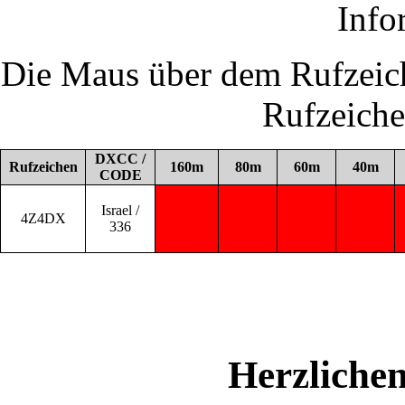
Info
Die Maus über dem Rufzeich
Rufzeich
DXCC /
Rufzeichen
160m
80m
60m
40m
CODE
Israel /
4Z4DX
336
Herzliche