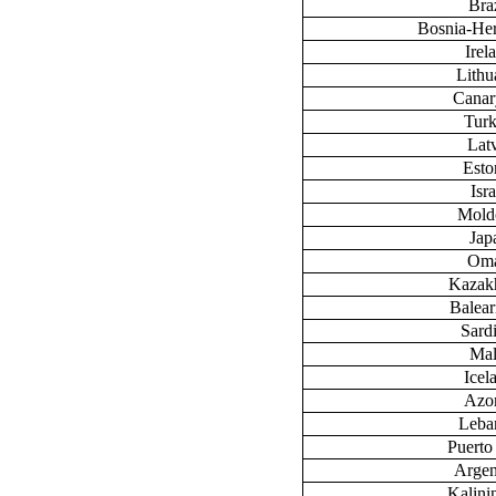
Braz
Bosnia-He
Irel
Lithu
Canary
Tur
Lat
Esto
Isra
Mold
Jap
Om
Kazak
Baleari
Sardi
Mal
Icel
Azo
Leba
Puerto
Argen
Kalini