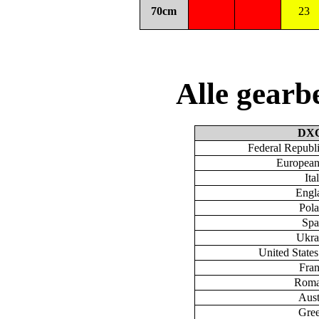
70cm
23
Alle gear
DX
Federal Republ
European
Ita
Engl
Pol
Spa
Ukra
United State
Fra
Roma
Aust
Gre