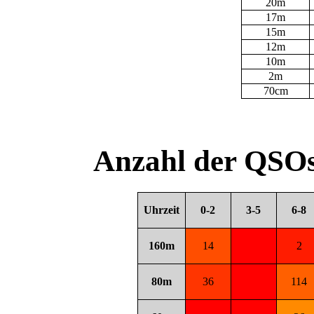
20m
17m
15m
12m
10m
2m
70cm
Anzahl der QSOs
Uhrzeit
0-2
3-5
6-8
160m
14
2
80m
36
114