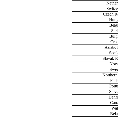
Nether
Switze
Czech R
Hung
Belg
Ser
Bulg
Croa
Asiatic 
Scot
Slovak R
Nor
Swe
Northern
Finl
Port
Slov
Denm
Can
Wal
Bela