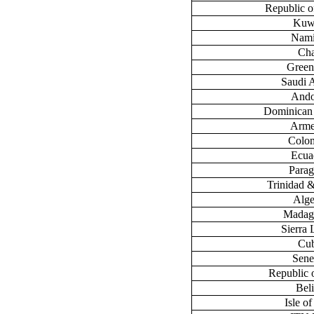
Republic 
Kuw
Nami
Ch
Green
Saudi 
Ando
Dominican
Arme
Colo
Ecua
Para
Trinidad 
Alge
Madag
Sierra
Cu
Sene
Republic 
Bel
Isle o