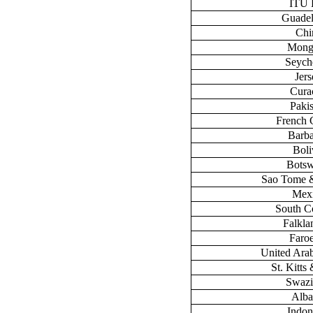
ITU
Guade
Chi
Mong
Seych
Jers
Cura
Paki
French 
Barb
Boli
Bots
Sao Tome &
Mex
South C
Falklan
Faroe
United Ara
St. Kitts
Swazi
Alba
Indon