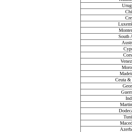
Urug
Chi
Cre
Luxem
Monte
South 
Austr
Cyp
Cors
Venez
Moro
Madeir
Ceuta & 
Geor
Guer
Ind
Marti
Dodec
Tuni
Maced
Azerb