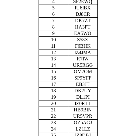
4
SP2EWQ
5
IU6IBX
6
DJ8CR
7
DK7ZT
8
HA3PT
9
EA5WO
10
S58X
11
F6BHK
12
IZ4JMA
13
R7IW
14
UR5RGG
15
OM7OM
16
SP9YFF
17
EB3JT
18
DK7UY
19
DL1PI
20
IZ0RTT
21
HB9BIN
22
UR5VPR
23
OZ5AGJ
24
LZ1LZ
25
IZ8DBJ