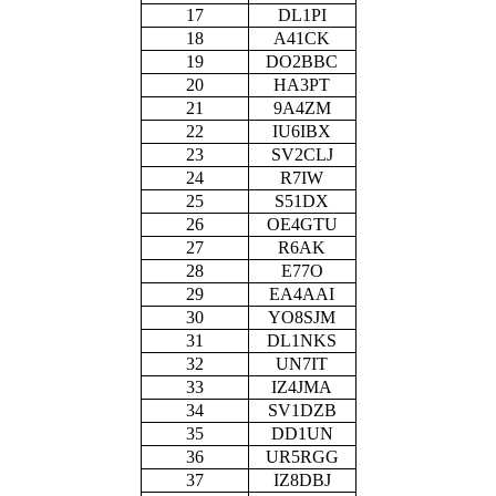
17
DL1PI
18
A41CK
19
DO2BBC
20
HA3PT
21
9A4ZM
22
IU6IBX
23
SV2CLJ
24
R7IW
25
S51DX
26
OE4GTU
27
R6AK
28
E77O
29
EA4AAI
30
YO8SJM
31
DL1NKS
32
UN7IT
33
IZ4JMA
34
SV1DZB
35
DD1UN
36
UR5RGG
37
IZ8DBJ