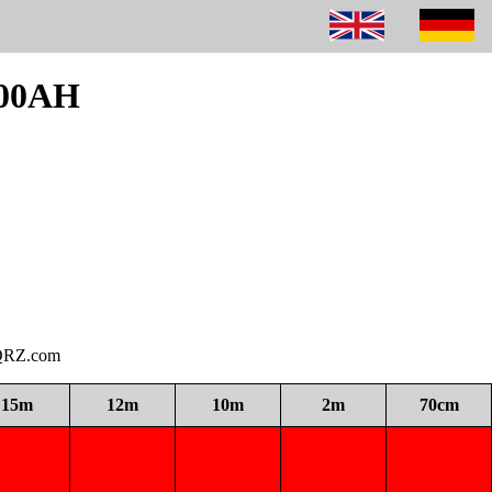
300AH
i QRZ.com
15m
12m
10m
2m
70cm