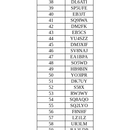
38
DL6ATI
39
SP5UFE
40
EB3JT
41
SQ9IWA
42
DM2FK
43
EB5CS
44
YU4SZZ
45
DM3XIF
46
SV8NAJ
47
EA1BPA
48
SO5WD
49
HB9BIN
50
YO3IPR
51
DK7UY
52
S58X
53
RW3WY
54
SQ8AQO
55
SQ2LYO
56
F8NHF
57
LZ1LZ
58
UR3LM
59
RA3LDP