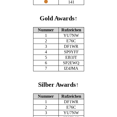
141
Gold Awards
↑
Nummer
Rufzeichen
1
YU7NW
2
E76C
3
DF1WR
4
SP9YFF
5
EB3JT
6
SP2EWQ
7
IZ4JMA
Silber Awards
↑
Nummer
Rufzeichen
1
DF1WR
2
E76C
3
YU7NW