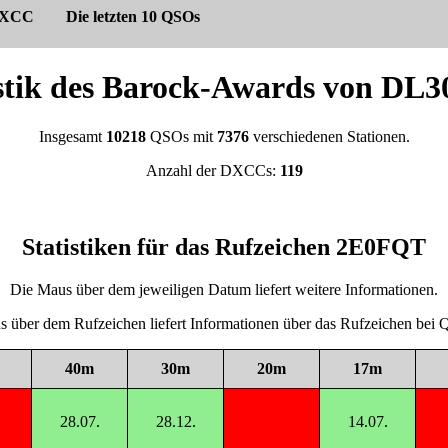
XCC
Die letzten 10 QSOs
istik des Barock-Awards von DL
Insgesamt
10218
QSOs mit
7376
verschiedenen Stationen.
Anzahl der DXCCs:
119
Statistiken für das Rufzeichen 2E0FQT
Die Maus über dem jeweiligen Datum liefert weitere Informationen.
 über dem Rufzeichen liefert Informationen über das Rufzeichen be
40m
30m
20m
17m
28.07.
28.12.
14.07.