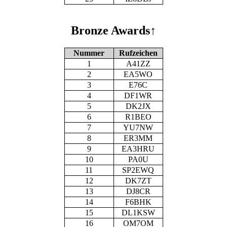
Bronze Awards
↑
Nummer
Rufzeichen
1
A41ZZ
2
EA5WO
3
E76C
4
DF1WR
5
DK2JX
6
R1BEO
7
YU7NW
8
ER3MM
9
EA3HRU
10
PA0U
11
SP2EWQ
12
DK7ZT
13
DJ8CR
14
F6BHK
15
DL1KSW
16
OM7OM