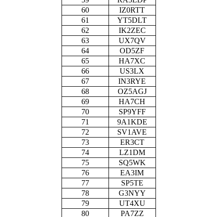
60
IZ0RTT
61
YT5DLT
62
IK2ZEC
63
UX7QV
64
OD5ZF
65
HA7XC
66
US3LX
67
IN3RYE
68
OZ5AGJ
69
HA7CH
70
SP9YFF
71
9A1KDE
72
SV1AVE
73
ER3CT
74
LZ1DM
75
SQ5WK
76
EA3IM
77
SP5TE
78
G3NYY
79
UT4XU
80
PA7ZZ