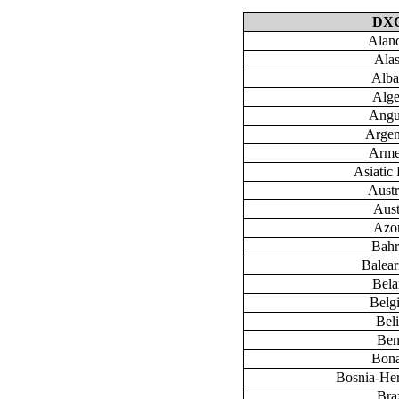
DX
Aland
Ala
Alba
Alge
Angu
Argen
Arme
Asiatic 
Austr
Aust
Azo
Bahr
Baleari
Bela
Belg
Bel
Ben
Bona
Bosnia-He
Braz