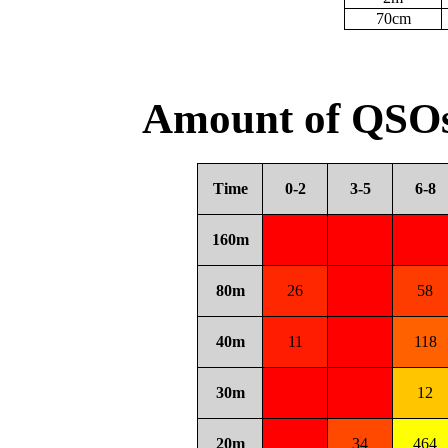
70cm
Amount of QSOs
Time
0-2
3-5
6-8
160m
80m
26
58
40m
11
118
30m
12
20m
34
464