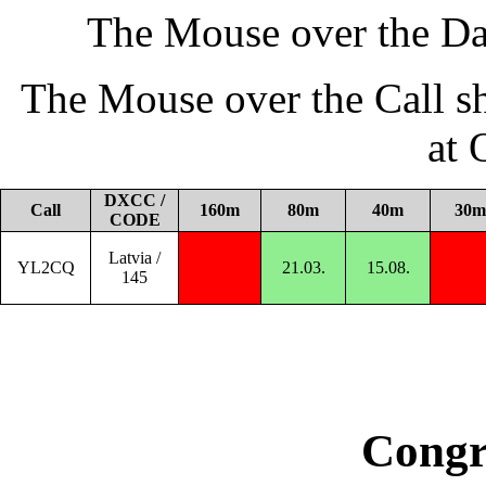
The Mouse over the Da
The Mouse over the Call s
at
DXCC /
Call
160m
80m
40m
30m
CODE
Latvia /
YL2CQ
21.03.
15.08.
145
Congr