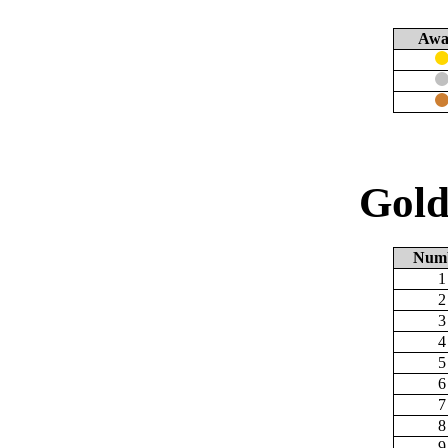
Awa
Gold
Num
1
2
3
4
5
6
7
8
9