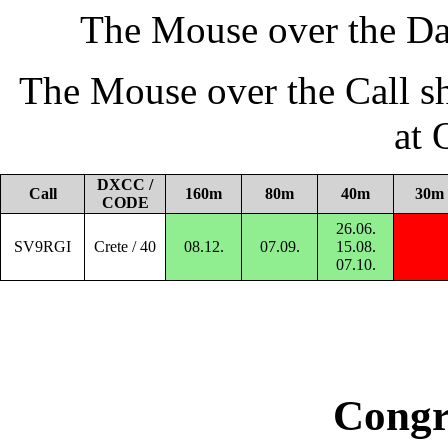
The Mouse over the Da
The Mouse over the Call s
at
DXCC /
Call
160m
80m
40m
30m
CODE
26.06.
SV9RGI
Crete / 40
08.12.
07.09.
15.08.
07.10.
Congr