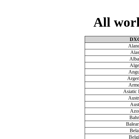
All wo
DX
Aland
Ala
Alba
Alge
Angu
Argen
Arme
Asiatic 
Austr
Aust
Azo
Bahr
Baleari
Bela
Belg