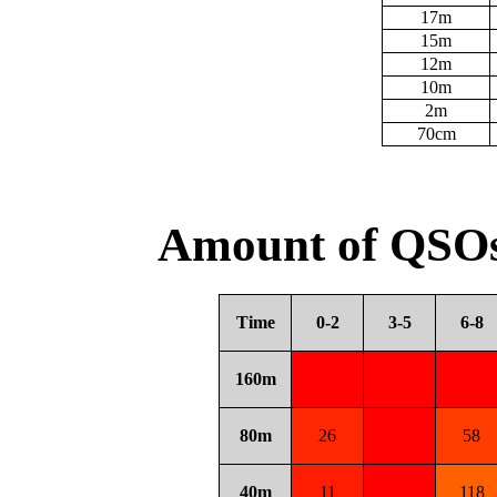
17m
15m
12m
10m
2m
70cm
Amount of QSOs
Time
0-2
3-5
6-8
160m
80m
26
58
40m
11
118