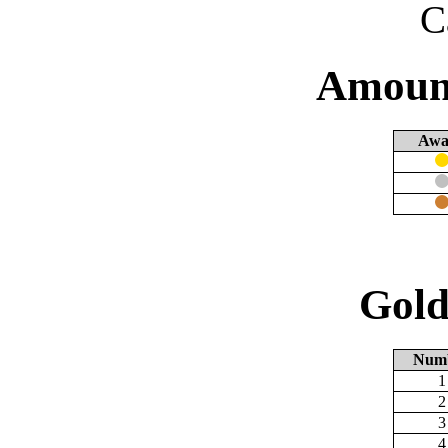
C
Amount
Awa
Gold
Num
1
2
3
4