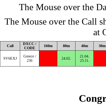
The Mouse over the Da
The Mouse over the Call s
at
DXCC /
Call
160m
80m
40m
30m
CODE
Greece /
21.04.
SV6EXJ
24.02.
236
25.11.
Congr