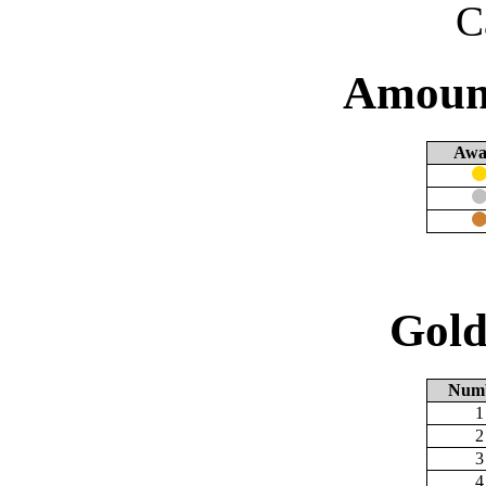
C
Amount
Awa
Gold
Num
1
2
3
4