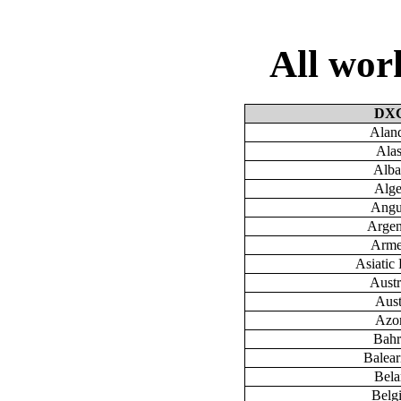
All wo
DX
Aland
Ala
Alba
Alge
Angu
Argen
Arme
Asiatic 
Austr
Aust
Azo
Bahr
Baleari
Bela
Belg