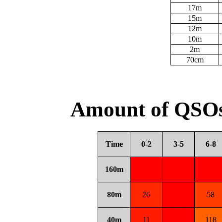
17m
15m
12m
10m
2m
70cm
Amount of QSOs
Time
0-2
3-5
6-8
160m
80m
26
58
40m
11
118