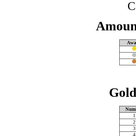
C
Amount
Awa
Gold
Num
1
2
3
4