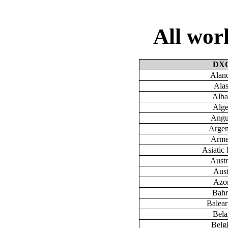
All wo
DX
Aland
Ala
Alba
Alge
Angu
Argen
Arme
Asiatic 
Austr
Aust
Azo
Bahr
Baleari
Bela
Belg