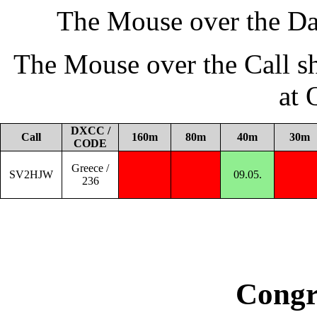
The Mouse over the Da
The Mouse over the Call s
at
DXCC /
Call
160m
80m
40m
30m
CODE
Greece /
SV2HJW
09.05.
236
Congr