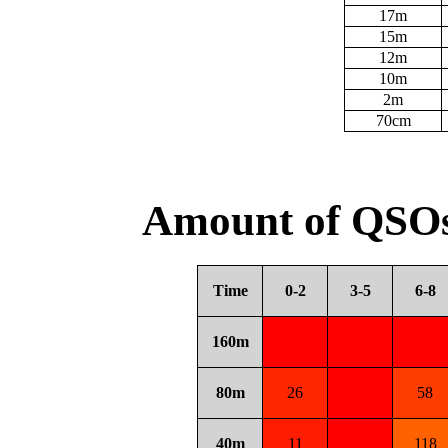
17m
15m
12m
10m
2m
70cm
Amount of QSOs
Time
0-2
3-5
6-8
160m
80m
26
58
40m
11
118