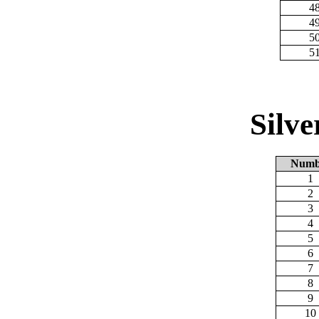
4
4
5
5
Silv
Numb
1
2
3
4
5
6
7
8
9
10