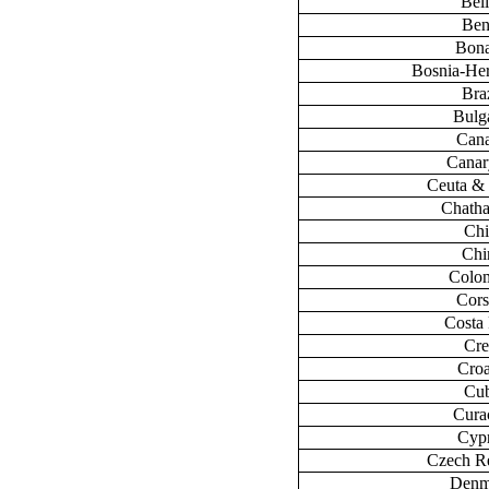
Bel
Ben
Bona
Bosnia-He
Braz
Bulg
Can
Canary
Ceuta & 
Chatha
Chi
Chi
Colo
Cors
Costa
Cre
Croa
Cu
Cura
Cyp
Czech R
Denm