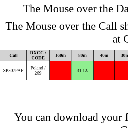
The Mouse over the Da
The Mouse over the Call s
at
DXCC /
Call
160m
80m
40m
30
CODE
Poland /
SP307PAF
31.12.
269
You can download your