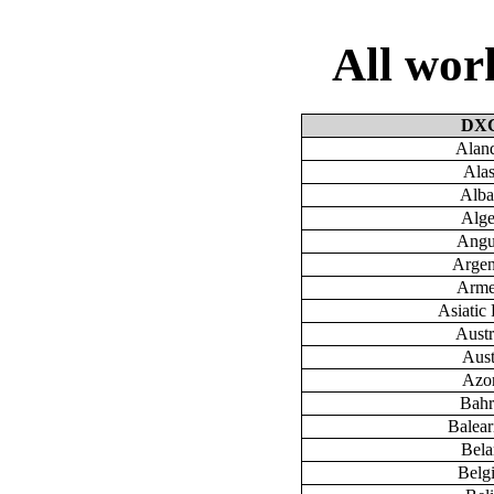
All wo
DX
Aland
Ala
Alba
Alge
Angu
Argen
Arme
Asiatic 
Austr
Aust
Azo
Bahr
Baleari
Bela
Belg