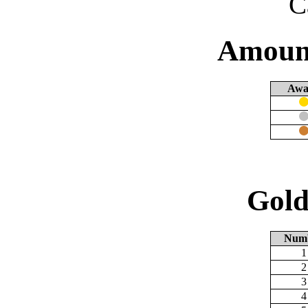
C
Amount
Awa
Gold
Num
1
2
3
4