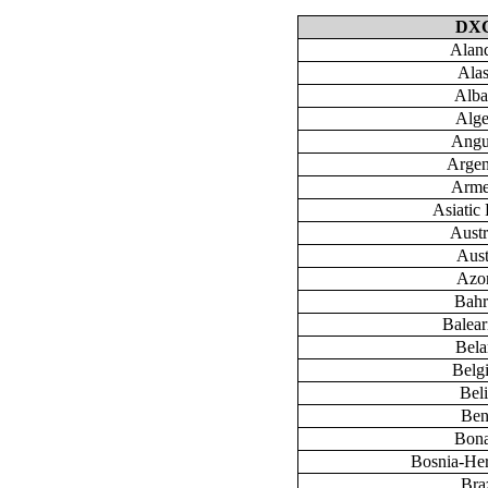
DX
Aland
Ala
Alba
Alge
Angu
Argen
Arme
Asiatic 
Austr
Aust
Azo
Bahr
Baleari
Bela
Belg
Bel
Ben
Bona
Bosnia-He
Braz