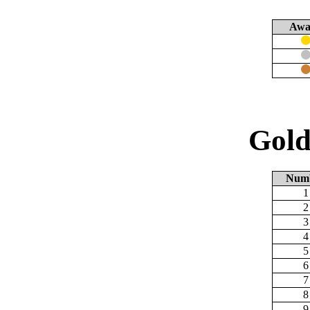
Awa
Gold
Num
1
2
3
4
5
6
7
8
9