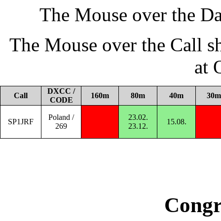
The Mouse over the Da
The Mouse over the Call s
at
DXCC /
Call
160m
80m
40m
30m
CODE
Poland /
23.02.
SP1JRF
15.08.
269
23.12.
Congr