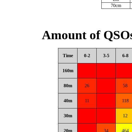
70cm
Amount of QSOs
Time
0-2
3-5
6-8
160m
80m
26
58
40m
11
118
30m
12
20m
34
464