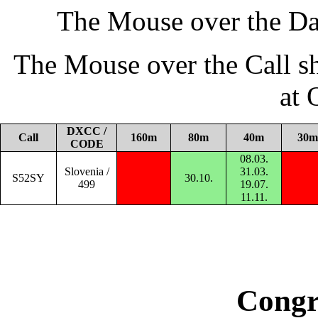
The Mouse over the Da
The Mouse over the Call s
at
DXCC /
Call
160m
80m
40m
30m
CODE
08.03.
Slovenia /
31.03.
S52SY
30.10.
499
19.07.
11.11.
Congr