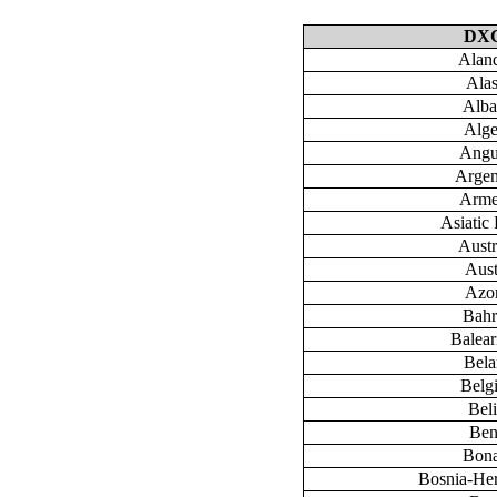
DX
Aland
Ala
Alba
Alge
Angu
Argen
Arme
Asiatic 
Austr
Aust
Azo
Bahr
Baleari
Bela
Belg
Bel
Ben
Bona
Bosnia-He