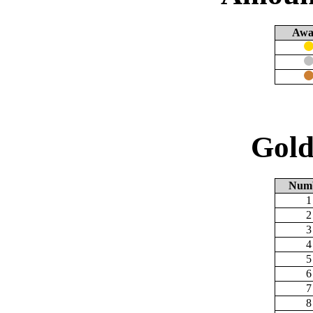
Awa
Gold
Num
1
2
3
4
5
6
7
8