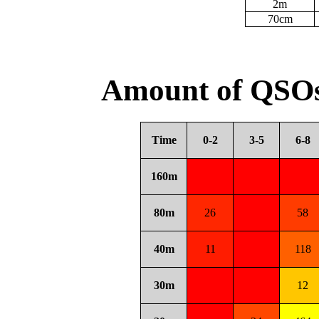
2m
70cm
Amount of QSOs
Time
0-2
3-5
6-8
160m
80m
26
58
40m
11
118
30m
12