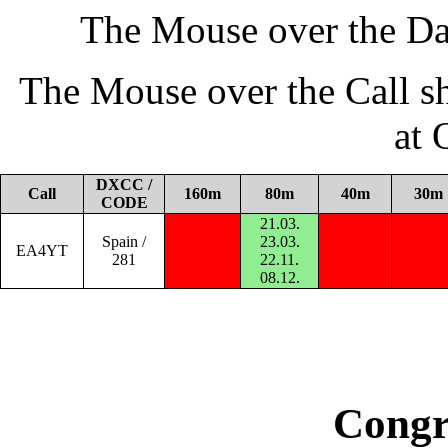
The Mouse over the Da
The Mouse over the Call s
at
DXCC /
Call
160m
80m
40m
30m
CODE
21.03.
Spain /
23.03.
EA4YT
281
22.11.
08.12.
Congr