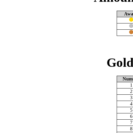
Awa
Gold
Num
1
2
3
4
5
6
7
8