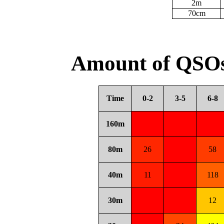
2m
70cm
Amount of QSOs
Time
0-2
3-5
6-8
160m
80m
26
58
40m
11
118
30m
12