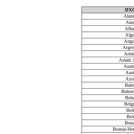
DX
Aland
Ala
Alba
Alge
Angu
Argen
Arme
Asiatic 
Austr
Aust
Azo
Bahr
Baleari
Bela
Belg
Bel
Ben
Bona
Bosnia-He