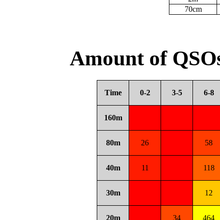
70cm
Amount of QSOs
Time
0-2
3-5
6-8
160m
80m
26
58
40m
11
118
30m
12
20m
34
464