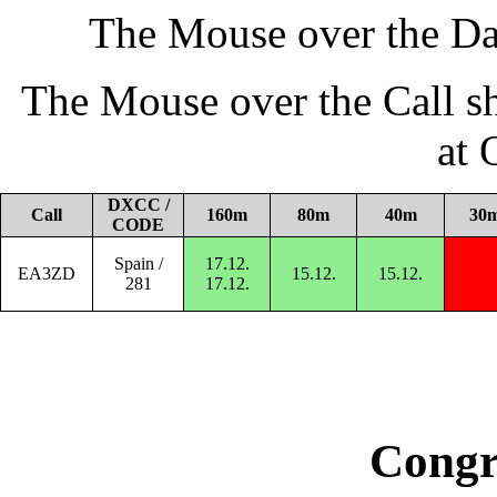
The Mouse over the Da
The Mouse over the Call s
at
DXCC /
Call
160m
80m
40m
30
CODE
Spain /
17.12.
EA3ZD
15.12.
15.12.
281
17.12.
Congr