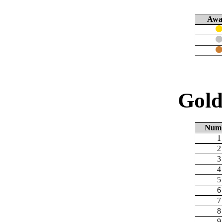
Awa
Gold
Num
1
2
3
4
5
6
7
8
9