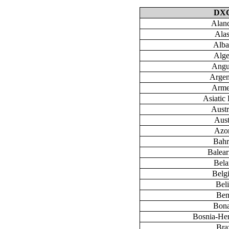
DX
Aland
Ala
Alba
Alge
Angu
Argen
Arme
Asiatic 
Austr
Aust
Azo
Bahr
Baleari
Bela
Belg
Bel
Ben
Bona
Bosnia-He
Braz