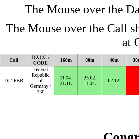
The Mouse over the Da
The Mouse over the Call s
at
DXCC /
Call
160m
80m
40m
30
CODE
Federal
Republic
11.04.
25.02.
DL5FBB
of
02.12.
21.11.
11.04.
Germany /
230
Congr