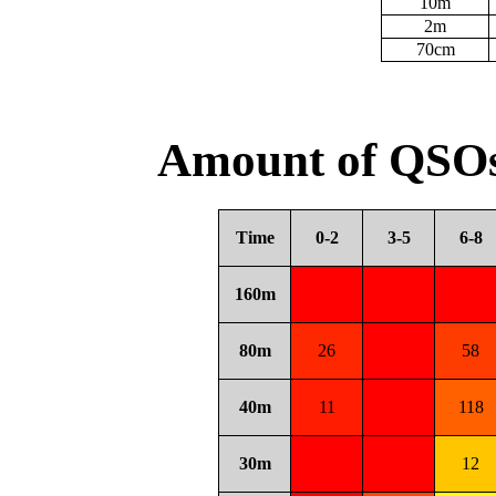
10m
2m
70cm
Amount of QSOs
Time
0-2
3-5
6-8
160m
80m
26
58
40m
11
118
30m
12