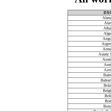
DX
Aland
Ala
Alba
Alge
Angu
Argen
Arme
Asiatic 
Austr
Aust
Azo
Bahr
Baleari
Bela
Belg
Bel
Ben
Bona