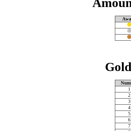
Amount
Awa
Gold
Num
1
2
3
4
5
6
7