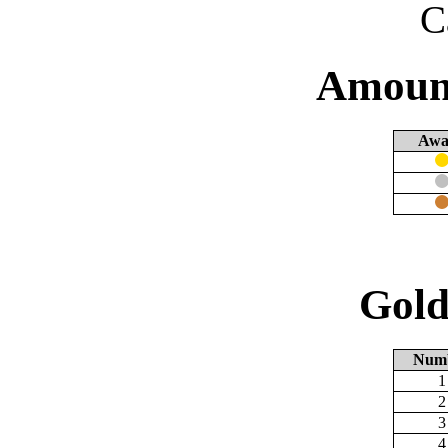
C
Amount
Awa
Gold
Num
1
2
3
4