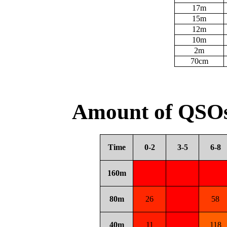
17m
15m
12m
10m
2m
70cm
Amount of QSOs
Time
0-2
3-5
6-8
160m
80m
26
58
40m
11
118