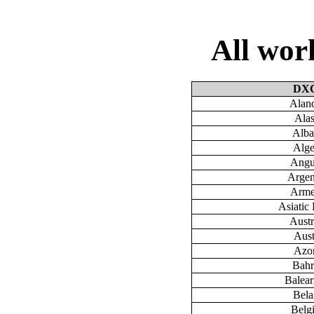
All wo
DX
Aland
Ala
Alba
Alge
Angu
Argen
Arme
Asiatic 
Austr
Aust
Azo
Bahr
Baleari
Bela
Belg