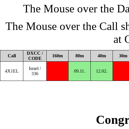
The Mouse over the Da
The Mouse over the Call s
at
DXCC /
Call
160m
80m
40m
30m
CODE
Israel /
4X1EL
09.11.
12.02.
336
Congr