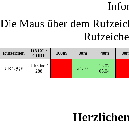
Info
Die Maus über dem Rufzeich
Rufzeich
DXCC /
Rufzeichen
160m
80m
40m
30
CODE
Ukraine /
13.02.
UR4QQF
24.10.
288
05.04.
Herzliche