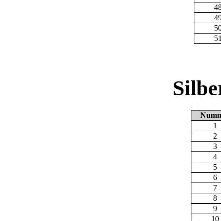
4
4
5
5
Silb
Numm
1
2
3
4
5
6
7
8
9
10