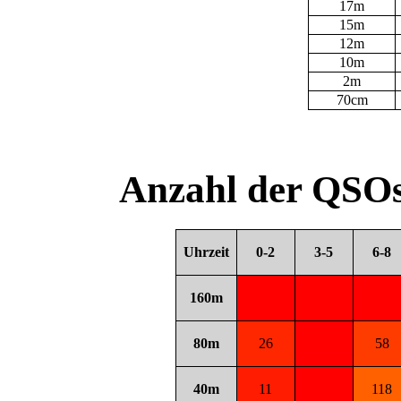
17m
15m
12m
10m
2m
70cm
Anzahl der QSOs
Uhrzeit
0-2
3-5
6-8
160m
80m
26
58
40m
11
118