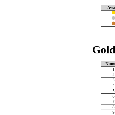
Awa
Gold
Num
1
2
3
4
5
6
7
8
9