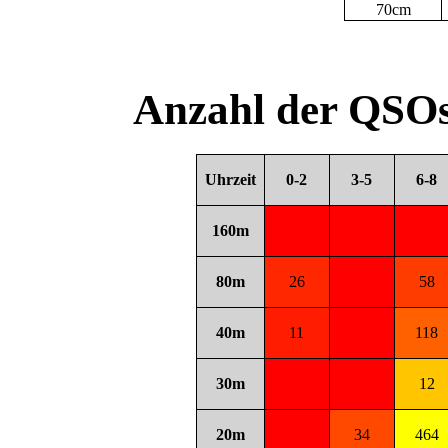
70cm
Anzahl der QSOs
Uhrzeit
0-2
3-5
6-8
160m
80m
26
58
40m
11
118
30m
12
20m
34
464