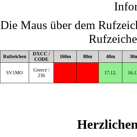
Info
Die Maus über dem Rufzeich
Rufzeich
DXCC /
Rufzeichen
160m
80m
40m
30
CODE
Greece /
SV1MO
17.12.
16.1
236
Herzliche