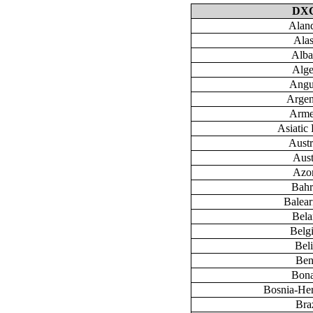
DX
Aland
Ala
Alba
Alge
Angu
Argen
Arme
Asiatic 
Austr
Aust
Azo
Bahr
Baleari
Bela
Belg
Bel
Ben
Bona
Bosnia-He
Braz