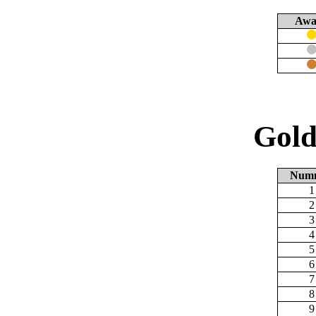
Awa
Gold
Num
1
2
3
4
5
6
7
8
9