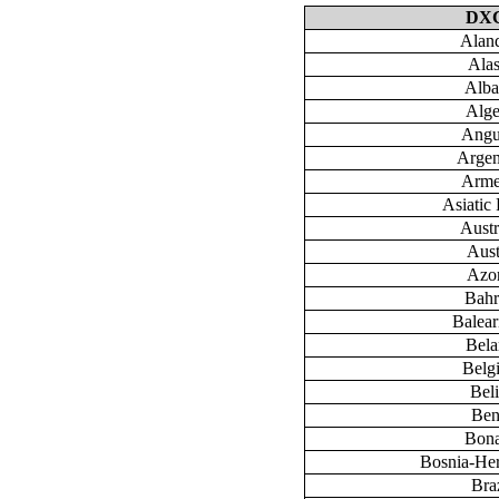
DX
Aland
Ala
Alba
Alge
Angu
Argen
Arme
Asiatic 
Austr
Aust
Azo
Bahr
Baleari
Bela
Belg
Bel
Ben
Bona
Bosnia-He
Braz