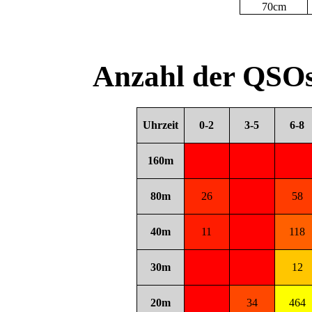
70cm
Anzahl der QSOs
Uhrzeit
0-2
3-5
6-8
160m
80m
26
58
40m
11
118
30m
12
20m
34
464