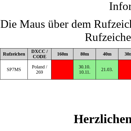
Info
Die Maus über dem Rufzeich
Rufzeich
DXCC /
Rufzeichen
160m
80m
40m
30
CODE
Poland /
30.10.
SP7MS
21.03.
269
10.11.
Herzliche