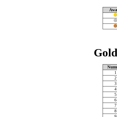
Awa
Gold
Num
1
2
3
4
5
6
7
8
9