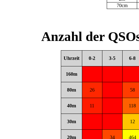
70cm
Anzahl der QSOs
Uhrzeit
0-2
3-5
6-8
160m
80m
26
58
40m
11
118
30m
12
20m
34
464