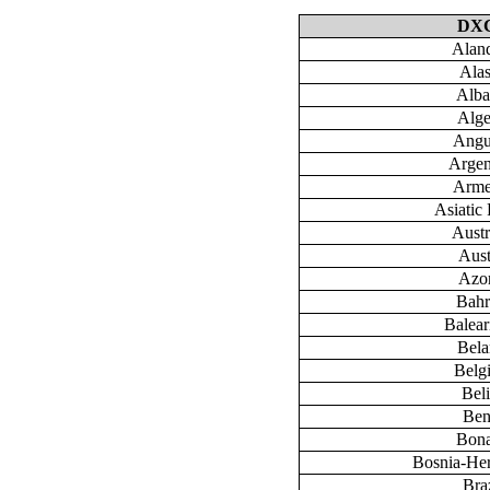
DX
Aland
Ala
Alba
Alge
Angu
Argen
Arme
Asiatic 
Austr
Aust
Azo
Bahr
Baleari
Bela
Belg
Bel
Ben
Bona
Bosnia-He
Braz