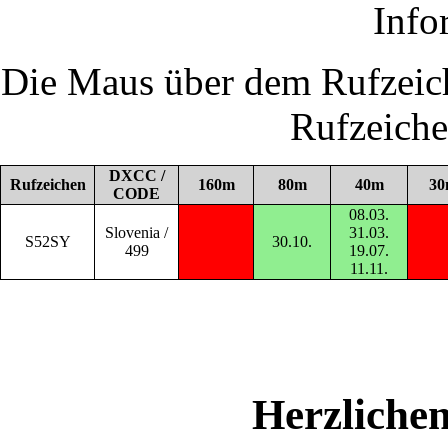
Info
Die Maus über dem Rufzeich
Rufzeich
DXCC /
Rufzeichen
160m
80m
40m
30
CODE
08.03.
Slovenia /
31.03.
S52SY
30.10.
499
19.07.
11.11.
Herzliche