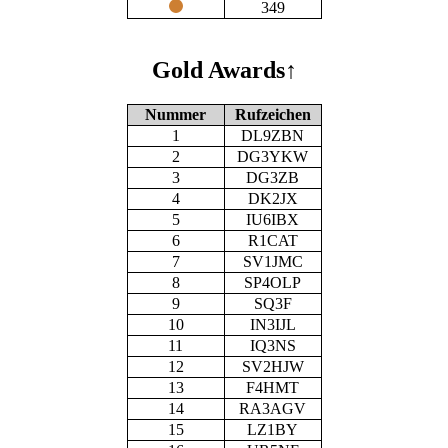
349
Gold Awards
↑
Nummer
Rufzeichen
1
DL9ZBN
2
DG3YKW
3
DG3ZB
4
DK2JX
5
IU6IBX
6
R1CAT
7
SV1JMC
8
SP4OLP
9
SQ3F
10
IN3IJL
11
IQ3NS
12
SV2HJW
13
F4HMT
14
RA3AGV
15
LZ1BY