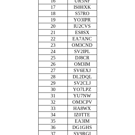
16
UR5NF
17
IS0HXK
18
S57RO
19
YO3IPR
20
IU2CVS
21
ES8SX
22
EA7ANC
23
OM3CND
24
SV2IPL
25
DJ8CR
26
OM3IM
27
SV6EXJ
28
DL2DQL
29
SV2CLJ
30
YO7LPZ
31
YU7NW
32
OM3CPV
33
HA8WX
34
IZ0TTE
35
EA3IM
36
DG1GHS
37
SV9RGI