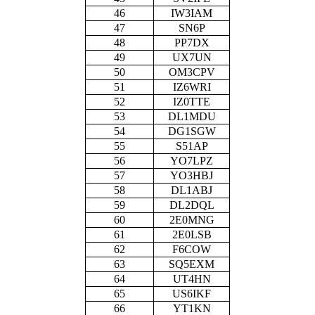
46
IW3IAM
47
SN6P
48
PP7DX
49
UX7UN
50
OM3CPV
51
IZ6WRI
52
IZ0TTE
53
DL1MDU
54
DG1SGW
55
S51AP
56
YO7LPZ
57
YO3HBJ
58
DL1ABJ
59
DL2DQL
60
2E0MNG
61
2E0LSB
62
F6COW
63
SQ5EXM
64
UT4HN
65
US6IKF
66
YT1KN