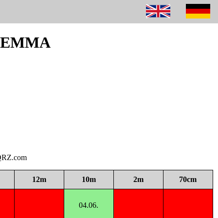
160EMMA
i QRZ.com
12m
10m
2m
70cm
04.06.