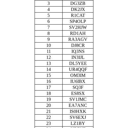
3
DG3ZB
4
DK2JX
5
R1CAT
6
SP4OLP
7
SV2HJW
8
RD1AH
9
RA3AGV
10
DJ8CR
11
IQ3NS
12
IN3IJL
13
DL5YEE
14
UR4QQF
15
OM3IM
16
IU6IBX
17
SQ3F
18
ES8SX
19
SV1JMC
20
EA7ANC
21
IS0HXK
22
SV6EXJ
23
LZ1BY