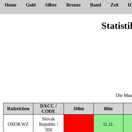
Home
Gold
Silber
Bronze
Band
Zeit
D
Statis
Die Maus
DXCC /
Rufzeichen
160m
80m
CODE
Slovak
OM3KWZ
Republic /
11.11.
504