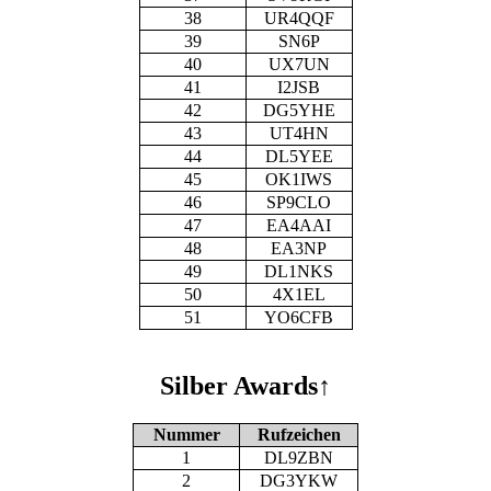
38
UR4QQF
39
SN6P
40
UX7UN
41
I2JSB
42
DG5YHE
43
UT4HN
44
DL5YEE
45
OK1IWS
46
SP9CLO
47
EA4AAI
48
EA3NP
49
DL1NKS
50
4X1EL
51
YO6CFB
Silber Awards
↑
Nummer
Rufzeichen
1
DL9ZBN
2
DG3YKW