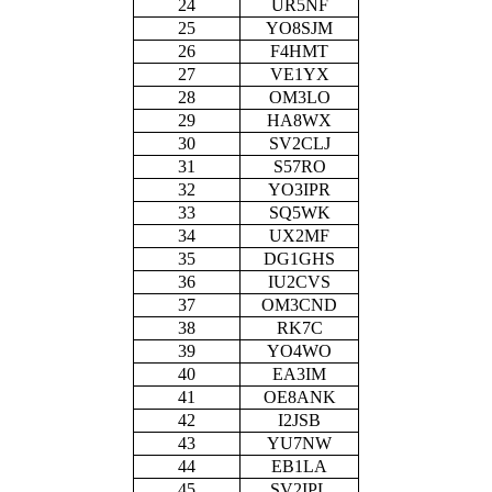
24
UR5NF
25
YO8SJM
26
F4HMT
27
VE1YX
28
OM3LO
29
HA8WX
30
SV2CLJ
31
S57RO
32
YO3IPR
33
SQ5WK
34
UX2MF
35
DG1GHS
36
IU2CVS
37
OM3CND
38
RK7C
39
YO4WO
40
EA3IM
41
OE8ANK
42
I2JSB
43
YU7NW
44
EB1LA
45
SV2IPL