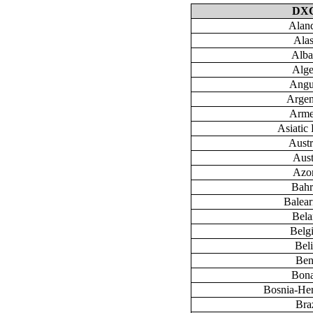
DX
Aland
Ala
Alba
Alge
Angu
Argen
Arme
Asiatic 
Austr
Aust
Azo
Bahr
Baleari
Bela
Belg
Bel
Ben
Bona
Bosnia-He
Braz