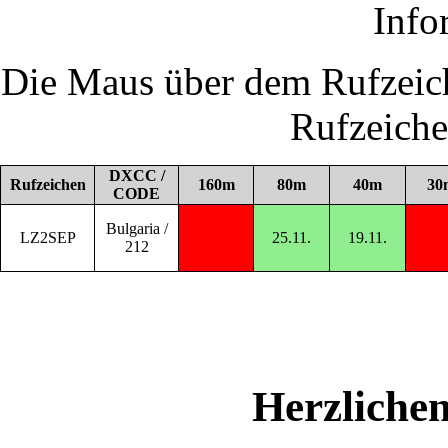
Info
Die Maus über dem Rufzeich
Rufzeich
DXCC /
Rufzeichen
160m
80m
40m
30
CODE
Bulgaria /
LZ2SEP
25.11.
19.11.
212
Herzliche