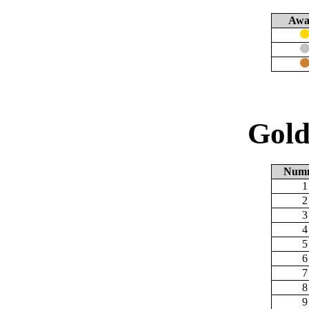
Awa
Gold
Num
1
2
3
4
5
6
7
8
9