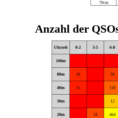
70cm
Anzahl der QSOs
Uhrzeit
0-2
3-5
6-8
160m
80m
26
58
40m
11
118
30m
12
20m
34
464