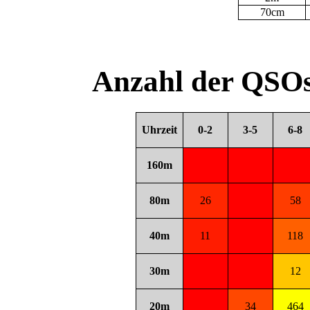
70cm
Anzahl der QSOs
Uhrzeit
0-2
3-5
6-8
160m
80m
26
58
40m
11
118
30m
12
20m
34
464