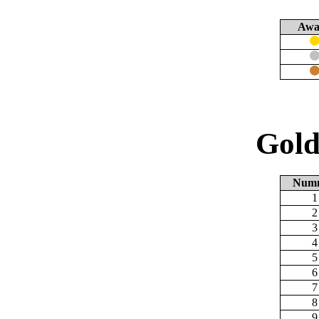
Awa
Gold
Num
1
2
3
4
5
6
7
8
9