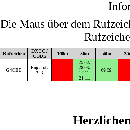
Info
Die Maus über dem Rufzeich
Rufzeich
DXCC /
Rufzeichen
160m
80m
40m
30
CODE
25.02.
England /
28.09.
G4OBB
09.09.
223
17.11.
21.11.
Herzliche