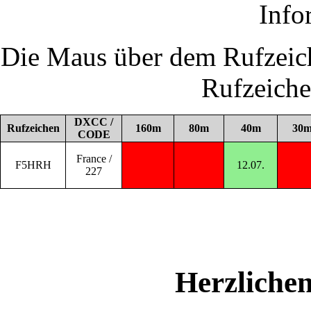
Info
Die Maus über dem Rufzeich
Rufzeich
DXCC /
Rufzeichen
160m
80m
40m
30
CODE
France /
F5HRH
12.07.
227
Herzliche