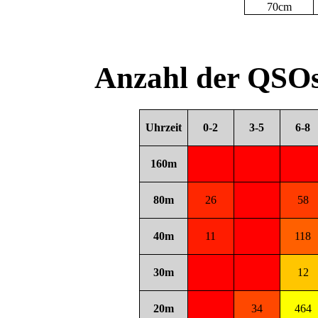
70cm
Anzahl der QSOs
Uhrzeit
0-2
3-5
6-8
160m
80m
26
58
40m
11
118
30m
12
20m
34
464