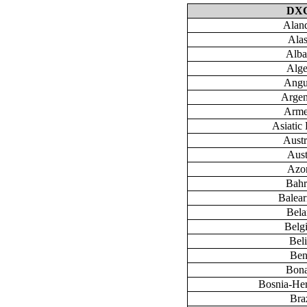
DX
Aland
Ala
Alba
Alge
Angu
Argen
Arme
Asiatic 
Austr
Aust
Azo
Bahr
Baleari
Bela
Belg
Bel
Ben
Bona
Bosnia-He
Braz