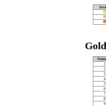
Awa
Gold
Num
1
2
3
4
5
6
7
8
9