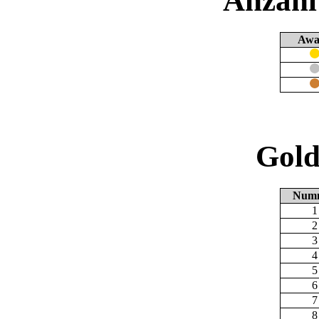
Anzahl
Awa
Gold
Num
1
2
3
4
5
6
7
8