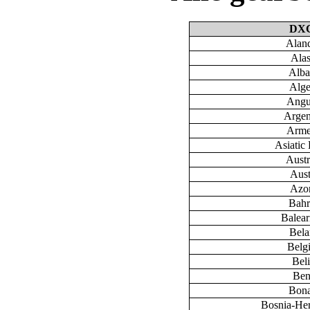
DX
Aland
Ala
Alba
Alge
Angu
Argen
Arme
Asiatic 
Austr
Aust
Azo
Bahr
Baleari
Bela
Belg
Bel
Ben
Bona
Bosnia-He