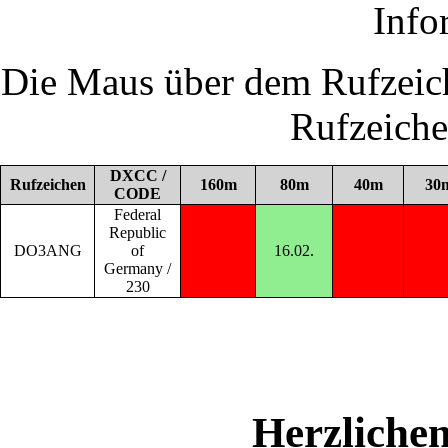
Info
Die Maus über dem Rufzeich
Rufzeich
DXCC /
Rufzeichen
160m
80m
40m
30
CODE
Federal
Republic
DO3ANG
of
16.02.
Germany /
230
Herzliche