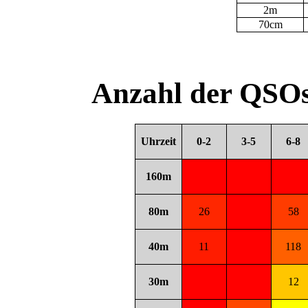
2m
70cm
Anzahl der QSOs
Uhrzeit
0-2
3-5
6-8
160m
80m
26
58
40m
11
118
30m
12