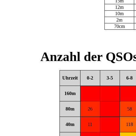
15m
12m
10m
2m
70cm
Anzahl der QSOs
Uhrzeit
0-2
3-5
6-8
160m
80m
26
58
40m
11
118