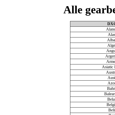
Alle gear
DX
Aland
Ala
Alba
Alge
Angu
Argen
Arme
Asiatic 
Austr
Aust
Azo
Bahr
Baleari
Bela
Belg
Bel