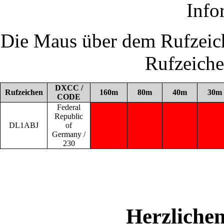
Info
Die Maus über dem Rufzeich
Rufzeich
DXCC /
Rufzeichen
160m
80m
40m
30m
CODE
Federal
Republic
DL1ABJ
of
Germany /
230
Herzliche