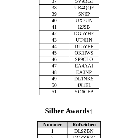
37
SV9RGI
38
UR4QQF
39
SN6P
40
UX7UN
41
I2JSB
42
DG5YHE
43
UT4HN
44
DL5YEE
45
OK1IWS
46
SP9CLO
47
EA4AAI
48
EA3NP
49
DL1NKS
50
4X1EL
51
YO6CFB
Silber Awards
↑
Nummer
Rufzeichen
1
DL9ZBN
2
DG3YKW