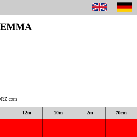
160EMMA
i QRZ.com
12m
10m
2m
70cm