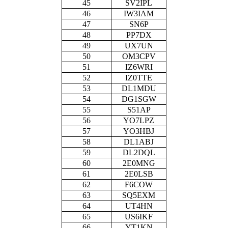
45
SV2IPL
46
IW3IAM
47
SN6P
48
PP7DX
49
UX7UN
50
OM3CPV
51
IZ6WRI
52
IZ0TTE
53
DL1MDU
54
DG1SGW
55
S51AP
56
YO7LPZ
57
YO3HBJ
58
DL1ABJ
59
DL2DQL
60
2E0MNG
61
2E0LSB
62
F6COW
63
SQ5EXM
64
UT4HN
65
US6IKF
66
YT1KN