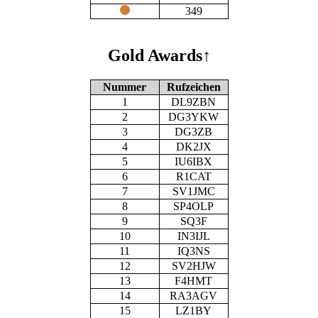
349
Gold Awards
↑
Nummer
Rufzeichen
1
DL9ZBN
2
DG3YKW
3
DG3ZB
4
DK2JX
5
IU6IBX
6
R1CAT
7
SV1JMC
8
SP4OLP
9
SQ3F
10
IN3IJL
11
IQ3NS
12
SV2HJW
13
F4HMT
14
RA3AGV
15
LZ1BY