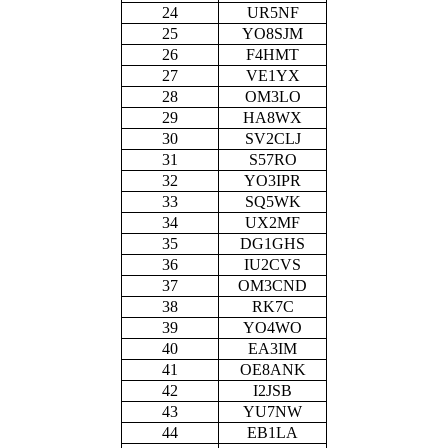
24
UR5NF
25
YO8SJM
26
F4HMT
27
VE1YX
28
OM3LO
29
HA8WX
30
SV2CLJ
31
S57RO
32
YO3IPR
33
SQ5WK
34
UX2MF
35
DG1GHS
36
IU2CVS
37
OM3CND
38
RK7C
39
YO4WO
40
EA3IM
41
OE8ANK
42
I2JSB
43
YU7NW
44
EB1LA