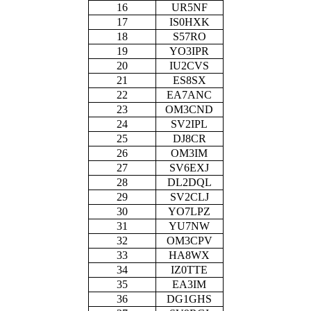
16
UR5NF
17
IS0HXK
18
S57RO
19
YO3IPR
20
IU2CVS
21
ES8SX
22
EA7ANC
23
OM3CND
24
SV2IPL
25
DJ8CR
26
OM3IM
27
SV6EXJ
28
DL2DQL
29
SV2CLJ
30
YO7LPZ
31
YU7NW
32
OM3CPV
33
HA8WX
34
IZ0TTE
35
EA3IM
36
DG1GHS