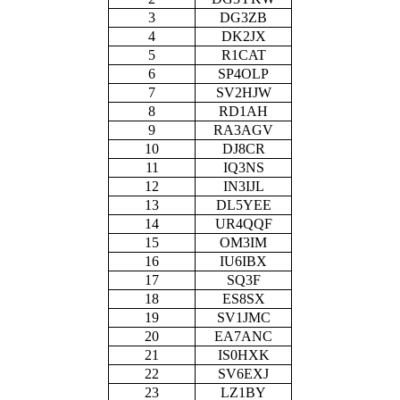
3
DG3ZB
4
DK2JX
5
R1CAT
6
SP4OLP
7
SV2HJW
8
RD1AH
9
RA3AGV
10
DJ8CR
11
IQ3NS
12
IN3IJL
13
DL5YEE
14
UR4QQF
15
OM3IM
16
IU6IBX
17
SQ3F
18
ES8SX
19
SV1JMC
20
EA7ANC
21
IS0HXK
22
SV6EXJ
23
LZ1BY