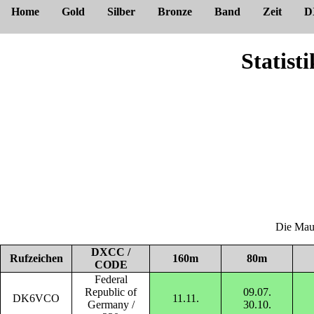
Home
Gold
Silber
Bronze
Band
Zeit
D
Statis
Die Maus
DXCC /
Rufzeichen
160m
80m
CODE
Federal
Republic of
09.07.
DK6VCO
11.11.
Germany /
30.10.