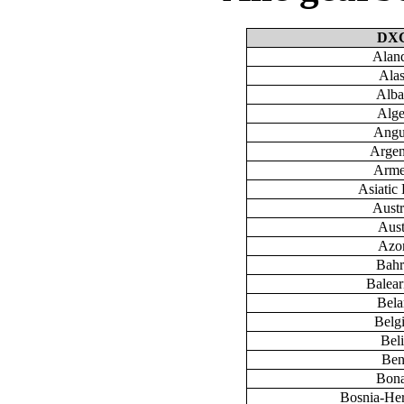
DX
Aland
Ala
Alba
Alge
Angu
Argen
Arme
Asiatic 
Austr
Aust
Azo
Bahr
Baleari
Bela
Belg
Bel
Ben
Bona
Bosnia-He