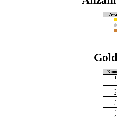
Anzahl
Awa
Gold
Num
1
2
3
4
5
6
7
8