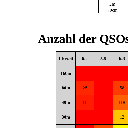
2m
70cm
Anzahl der QSOs
Uhrzeit
0-2
3-5
6-8
160m
80m
26
58
40m
11
118
30m
12