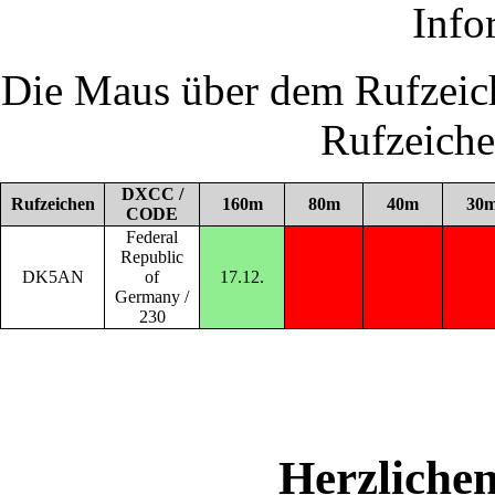
Info
Die Maus über dem Rufzeich
Rufzeich
DXCC /
Rufzeichen
160m
80m
40m
30
CODE
Federal
Republic
DK5AN
of
17.12.
Germany /
230
Herzliche