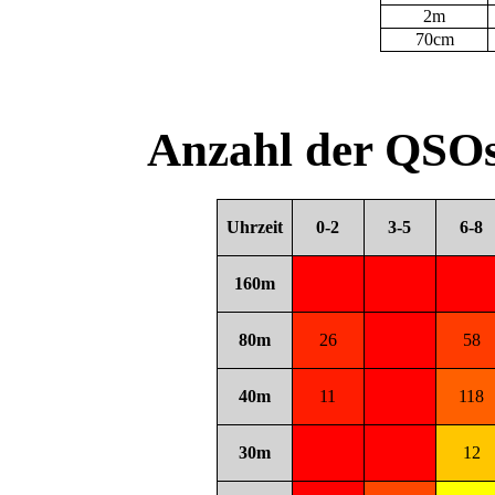
2m
70cm
Anzahl der QSOs
Uhrzeit
0-2
3-5
6-8
160m
80m
26
58
40m
11
118
30m
12