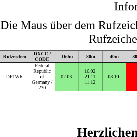
Info
Die Maus über dem Rufzeich
Rufzeich
DXCC /
Rufzeichen
160m
80m
40m
3
CODE
Federal
Republic
16.02.
DF1WR
of
02.03.
21.11.
08.10.
Germany /
11.12.
230
Herzliche