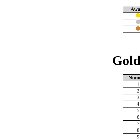
Awa
Gold
Num
1
2
3
4
5
6
7
8
9