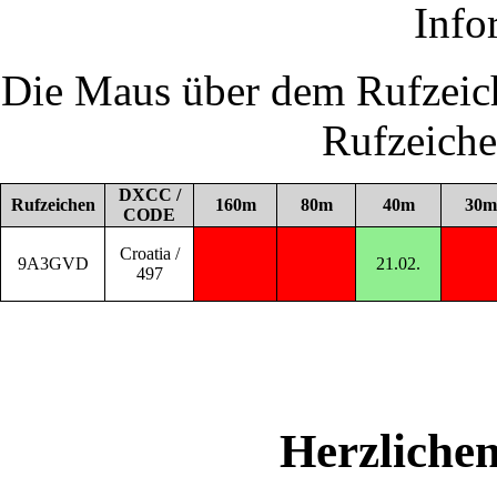
Info
Die Maus über dem Rufzeich
Rufzeich
DXCC /
Rufzeichen
160m
80m
40m
30m
CODE
Croatia /
9A3GVD
21.02.
497
Herzliche