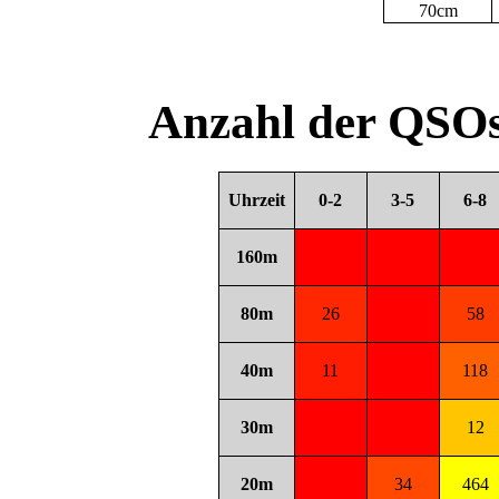
70cm
Anzahl der QSOs
Uhrzeit
0-2
3-5
6-8
160m
80m
26
58
40m
11
118
30m
12
20m
34
464