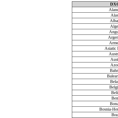
DX
Aland
Ala
Alba
Alge
Angu
Argen
Arme
Asiatic 
Austr
Aust
Azo
Bahr
Baleari
Bela
Belg
Bel
Ben
Bona
Bosnia-He
Braz