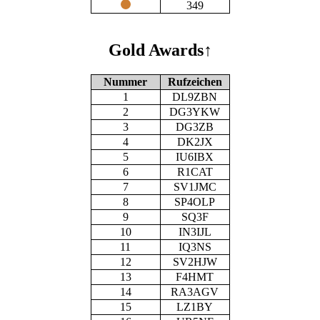
349
Gold Awards
↑
Nummer
Rufzeichen
1
DL9ZBN
2
DG3YKW
3
DG3ZB
4
DK2JX
5
IU6IBX
6
R1CAT
7
SV1JMC
8
SP4OLP
9
SQ3F
10
IN3IJL
11
IQ3NS
12
SV2HJW
13
F4HMT
14
RA3AGV
15
LZ1BY