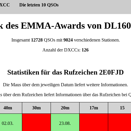
XCC
Die letzten 10 QSOs
tik des EMMA-Awards von DL
Insgesamt
12728
QSOs mit
9024
verschiedenen Stationen.
Anzahl der DXCCs:
126
Statistiken für das Rufzeichen 2E0FJD
Die Maus über dem jeweiligen Datum liefert weitere Informationen.
 über dem Rufzeichen liefert Informationen über das Rufzeichen be
40m
30m
20m
17m
15
02.03.
23.08.