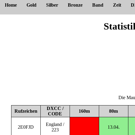
Home
Gold
Silber
Bronze
Band
Zeit
D
Statis
Die Maus
DXCC /
Rufzeichen
160m
80m
CODE
England /
2E0FJD
13.04.
223