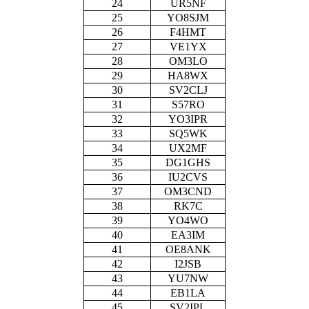
24
UR5NF
25
YO8SJM
26
F4HMT
27
VE1YX
28
OM3LO
29
HA8WX
30
SV2CLJ
31
S57RO
32
YO3IPR
33
SQ5WK
34
UX2MF
35
DG1GHS
36
IU2CVS
37
OM3CND
38
RK7C
39
YO4WO
40
EA3IM
41
OE8ANK
42
I2JSB
43
YU7NW
44
EB1LA
45
SV2IPL