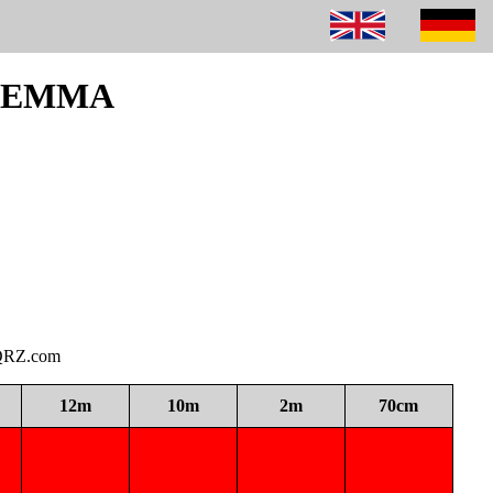
160EMMA
i QRZ.com
12m
10m
2m
70cm