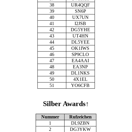
38
UR4QQF
39
SN6P
40
UX7UN
41
I2JSB
42
DG5YHE
43
UT4HN
44
DL5YEE
45
OK1IWS
46
SP9CLO
47
EA4AAI
48
EA3NP
49
DL1NKS
50
4X1EL
51
YO6CFB
Silber Awards
↑
Nummer
Rufzeichen
1
DL9ZBN
2
DG3YKW