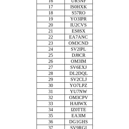
16
UR5NF
17
IS0HXK
18
S57RO
19
YO3IPR
20
IU2CVS
21
ES8SX
22
EA7ANC
23
OM3CND
24
SV2IPL
25
DJ8CR
26
OM3IM
27
SV6EXJ
28
DL2DQL
29
SV2CLJ
30
YO7LPZ
31
YU7NW
32
OM3CPV
33
HA8WX
34
IZ0TTE
35
EA3IM
36
DG1GHS
37
SV9RGI