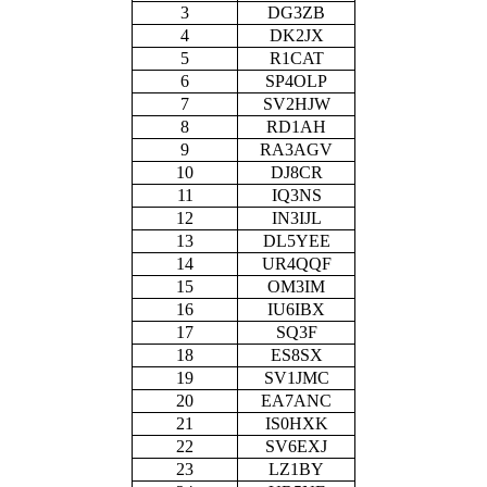
3
DG3ZB
4
DK2JX
5
R1CAT
6
SP4OLP
7
SV2HJW
8
RD1AH
9
RA3AGV
10
DJ8CR
11
IQ3NS
12
IN3IJL
13
DL5YEE
14
UR4QQF
15
OM3IM
16
IU6IBX
17
SQ3F
18
ES8SX
19
SV1JMC
20
EA7ANC
21
IS0HXK
22
SV6EXJ
23
LZ1BY