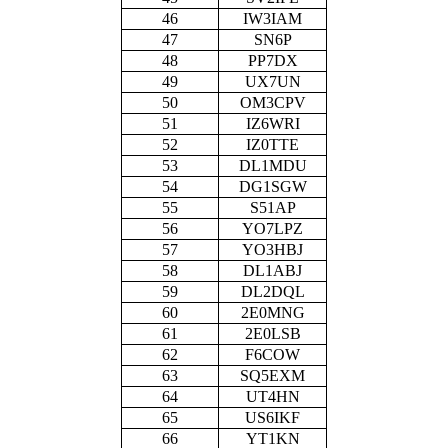
46
IW3IAM
47
SN6P
48
PP7DX
49
UX7UN
50
OM3CPV
51
IZ6WRI
52
IZ0TTE
53
DL1MDU
54
DG1SGW
55
S51AP
56
YO7LPZ
57
YO3HBJ
58
DL1ABJ
59
DL2DQL
60
2E0MNG
61
2E0LSB
62
F6COW
63
SQ5EXM
64
UT4HN
65
US6IKF
66
YT1KN